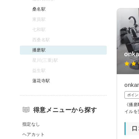
桑名駅
東員駅
七和駅
西桑名駅
播磨駅
on
星川(三重)駅
益生駅
蓮花寺駅
on
ポイン
《播磨
得意メニューから探す
イルを
指定なし
口
ヘアカット