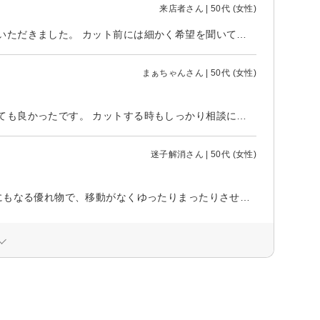
来店者さん | 50代 (女性)
出張先での飛び込みだったのですが、スタッフのみなさん丁寧な対応をしていただきました。 カット前には細かく希望を聞いていただきました。カットも綺麗に仕上げていただきました。 クイックスパと頭浸浴もとても気持ちよくてスッキリしました。（担当の方も丁寧に施術してくださいました。） お店の雰囲気も良くてまた機会があればカットに来たいと思います。 スタッフの皆様ありがとうございました。
まぁちゃんさん | 50代 (女性)
初めて利用させていただきました。スタッフさんの対応、お店の雰囲気もとても良かったです。 カットする時もしっかり相談にのっていちけました。またの機会によろしくお願いいたします。
迷子解消さん | 50代 (女性)
今回は新しくできた席へ。 三方が壁の個室感覚。 その椅子はシャンプー台にもなる優れ物で、移動がなくゆったりまったりさせてもらいました。 リラックスして喋りすぎました（笑） ありがとうございました。