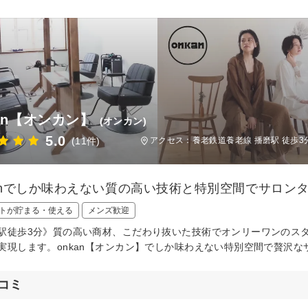
kan【オンカン】
(オンカン)
5.0
(11件)
アクセス：養老鉄道養老線 播磨駅 徒歩3
kanでしか味わえない質の高い技術と特別空間でサロンタ
トが貯まる・使える
メンズ歓迎
駅徒歩3分》質の高い商材、こだわり抜いた技術でオンリーワンのス
実現します。onkan【オンカン】でしか味わえない特別空間で贅沢な
コミ