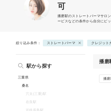
可
播磨駅の
ストレートパーマ
サロン
ービスなどの条件から自分にピ
絞り込み条件：
ストレートパーマ
クレジット
播磨
駅から探す
三重県
播磨
桑名
穴太(三重)駅
在良駅
近鉄長島駅