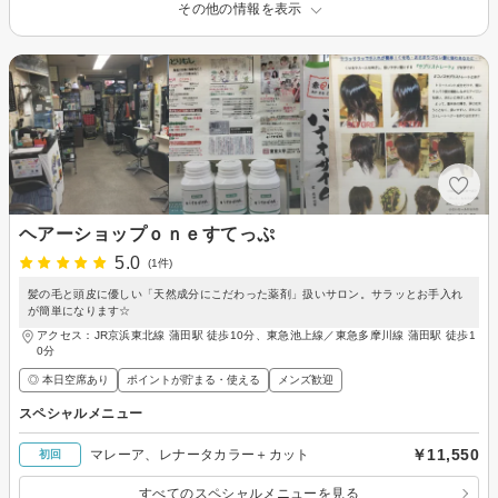
その他の情報を表示
ヘアーショップｏｎｅすてっぷ
5.0
(1件)
髪の毛と頭皮に優しい「天然成分にこだわった薬剤」扱いサロン。サラッとお手入れ
が簡単になります☆
アクセス：JR京浜東北線 蒲田駅 徒歩10分、東急池上線／東急多摩川線 蒲田駅 徒歩1
0分
◎ 本日空席あり
ポイントが貯まる・使える
メンズ歓迎
スペシャルメニュー
￥11,550
マレーア、レナータカラー＋カット
初回
すべてのスペシャルメニューを見る