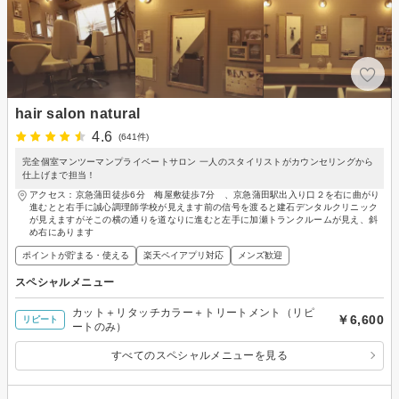
hair salon natural
4.6
(641件)
完全個室マンツーマンプライベートサロン 一人のスタイリストがカウンセリングから
仕上げまで担当！
アクセス：京急蒲田徒歩6分 梅屋敷徒歩7分 、京急蒲田駅出入り口２を右に曲がり
進むとと右手に誠心調理師学校が見えます前の信号を渡ると建石デンタルクリニック
が見えますがそこの横の通りを道なりに進むと左手に加瀬トランクルームが見え、斜
め右にあります
ポイントが貯まる・使える
楽天ペイアプリ対応
メンズ歓迎
スペシャルメニュー
カット＋リタッチカラー＋トリートメント（リピ
￥6,600
リピート
ートのみ）
すべてのスペシャルメニューを見る