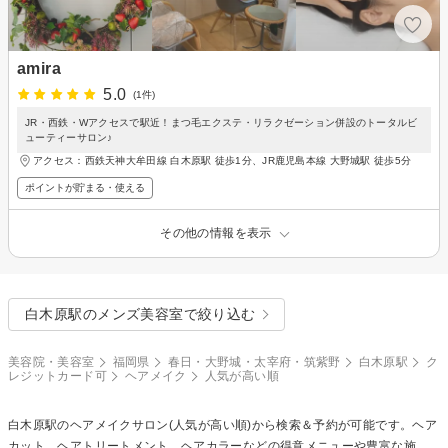
amira
5.0
(1件)
JR・西鉄・Wアクセスで駅近！まつ毛エクステ・リラクゼーション併設のトータルビ
ューティーサロン♪
アクセス：西鉄天神大牟田線 白木原駅 徒歩1分、JR鹿児島本線 大野城駅 徒歩5分
ポイントが貯まる・使える
その他の情報を表示
白木原駅のメンズ美容室で絞り込む
美容院・美容室
福岡県
春日・大野城・太宰府・筑紫野
白木原駅
ク
レジットカード可
ヘアメイク
人気が高い順
白木原駅の
ヘアメイク
サロン(人気が高い順)から検索＆予約が可能です。ヘア
カット、ヘアトリートメント、ヘアカラーなどの得意メニューや豊富な施