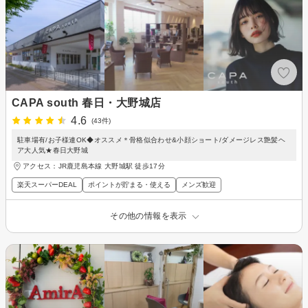
CAPA south 春日・大野城店
4.6
(43件)
駐車場有/お子様連OK◆オススメ＊骨格似合わせ&小顔ショート/ダメージレス艶髪ヘ
ア大人気★春日大野城
アクセス：JR鹿児島本線 大野城駅 徒歩17分
楽天スーパーDEAL
ポイントが貯まる・使える
メンズ歓迎
その他の情報を表示