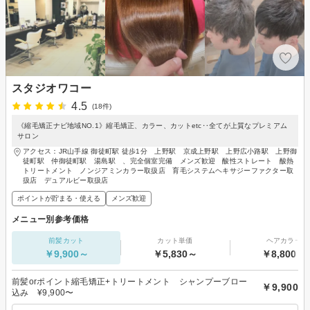
スタジオワコー
4.5
(18件)
《縮毛矯正ナビ地域NO.1》縮毛矯正、カラー、カットetc‥全てが上質なプレミアム
サロン
アクセス：JR山手線 御徒町駅 徒歩1分 上野駅 京成上野駅 上野広小路駅 上野御
徒町駅 仲御徒町駅 湯島駅 、完全個室完備 メンズ歓迎 酸性ストレート 酸熱
トリートメント ノンジアミンカラー取扱店 育毛システムヘキサジーファクター取
扱店 デュアルビー取扱店
ポイントが貯まる・使える
メンズ歓迎
メニュー別参考価格
前髪カット
カット単価
ヘアカラー
￥9,900～
￥5,830～
￥8,800～
前髪orポイント縮毛矯正+トリートメント シャンプーブロー
￥9,900
込み ¥9,900〜