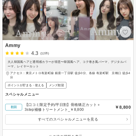
Ammy
4.3
(12件)
大人韓国風ヘアと透明感カラーが得意〜韓国風ヘア、コテ巻き風パーマ、デジタルパ
ーマ、レイヤーカット
アクセス：東京メトロ有楽町線 銀座一丁目駅 徒歩0分、各線 有楽町駅 京橋口 徒歩4
分
ポイントが貯まる・使える
メンズ歓迎
スペシャルメニュー
【口コミ限定予約/平日割】骨格矯正カット＋
￥8,800
初回
3step補修トリートメント_￥8,800
すべてのスペシャルメニューを見る