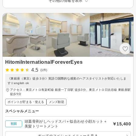
その他の情報を表示
HitomiInternationalForeverEyes
4.5
(1件)
《東銀座（東京）徒歩３分》英語◎国際的な感覚のヘアスタイリストが対応いたしま
す☆english ok
アクセス：東京メトロ有楽町線 銀座一丁目駅 徒歩3分、東京メトロ日比谷線 東銀座駅
徒歩5分
ポイントが貯まる・使える
メンズ歓迎
スペシャルメニュー
頭蓋骨剥がしヘッドスパ＋似合わせ小顔カット＋
￥15,400
初回
美髪トリートメント
すべてのスペシャルメニューを見る