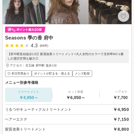
Seasons 季の香 府中
4.3
(69件)
【府中駅直結徒歩1分】髪質改善トリートメント×大人女性のカラーで支持率NO.1癒
しの贅沢空間も魅力◎
アクセス：京王線 府中駅 徒歩1分
◎ 本日空席あり
ポイントが貯まる・使える
メンズ歓迎
メニュー別参考価格
トリートメント
カット単価
ヘアカラー
￥4,950～
￥6,050～
￥7,700～
￥4,950
うるつやキューティクルトリートメント
￥7,150
ヘアーエステ
￥8,800
髪質改善トリートメント