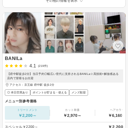
その他の情報を表示
BANILa
4.1
(219件)
【府中駅徒歩2分】当日予約◎幅広い世代に支持されるBANILa☆高技術×解放感ある
店内で皆様をお出迎
アクセス：京王線 府中駅 徒歩2分
◎ 本日空席あり
ポイントが貯まる・使える
メンズ歓迎
メニュー別参考価格
トリートメント
カット単価
ヘアカラー
￥2,200～
￥2,970～
￥6,160～
￥2,200
スペシャル￥2200～