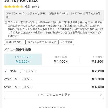
Soin by Re:chaLu
4.5
(39件)
プチプラ×ハイクオリティーな技術！《炭酸&カラー&カット¥7700》当日予約大歓迎
◎
アクセス：京王府中駅から大國魂神社方面に歩いて旧甲州街道を神社を正面に見て右
方向に歩き一つ目の大きな交差点＜市役所前＞の手前左側のTNK第二ビルの2階です。
1階にはCafeコットン畑さんがあります☆、府中本町駅から府中市役所方面に歩いて1
つ目の大きな交差点＜市役所前＞を右に曲がっていただき右手側にあるTNK第二ビル
の2階です
◎ 本日空席あり
ポイントが貯まる・使える
メンズ歓迎
メニュー別参考価格
トリートメント
カット単価
ヘアカラー
￥2,200～
￥4,400～
￥2,200～
￥2,200
ノーマルトリートメント
￥3,300
2stepトリートメント
￥4,400
5stepトリートメント
すべてのメニューを見る