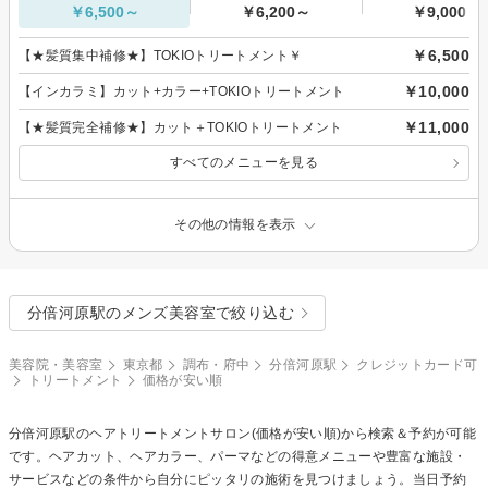
￥6,500～
￥6,200～
￥9,000～
￥6,500
【★髪質集中補修★】TOKIOトリートメント￥
￥10,000
【インカラミ】カット+カラー+TOKIOトリートメント
￥11,000
【★髪質完全補修★】カット＋TOKIOトリートメント
すべてのメニューを見る
その他の情報を表示
分倍河原駅のメンズ美容室で絞り込む
美容院・美容室
東京都
調布・府中
分倍河原駅
クレジットカード可
トリートメント
価格が安い順
分倍河原駅の
ヘアトリートメント
サロン(価格が安い順)から検索＆予約が可能
です。ヘアカット、ヘアカラー、パーマなどの得意メニューや豊富な施設・
サービスなどの条件から自分にピッタリの施術を見つけましょう。当日予約