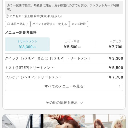
カラー技術で幅広い年齢層に対応。お子様連れの方でも安心。クレジットカード利用
可。
アクセス：京王線 府中(東京)駅 徒歩1分
◎ 本日空席あり
ポイントが貯まる・使える
メンズ歓迎
メニュー別参考価格
トリートメント
カット単価
ヘアカラー
￥3,300～
￥5,500～
￥7,700～
￥3,300
クイック［2STEP］または［3STEP］トリートメント
￥5,500
ミスト(5STEP)トリートメント
￥7,700
フルケア（7STEP）トリートメント
すべてのメニューを見る
その他の情報を表示