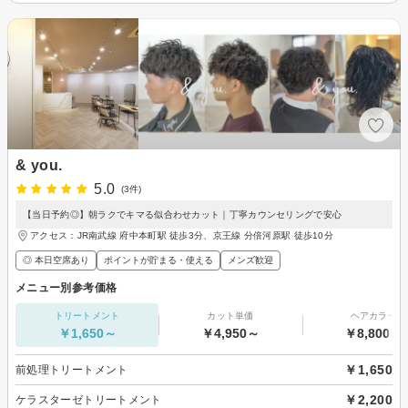
& you.
5.0
(3件)
【当日予約◎】朝ラクでキマる似合わせカット｜丁寧カウンセリングで安心
アクセス：JR南武線 府中本町駅 徒歩3分、京王線 分倍河原駅 徒歩10分
◎ 本日空席あり
ポイントが貯まる・使える
メンズ歓迎
メニュー別参考価格
トリートメント
カット単価
ヘアカラー
￥1,650～
￥4,950～
￥8,800～
￥1,650
前処理トリートメント
￥2,200
ケラスターゼトリートメント