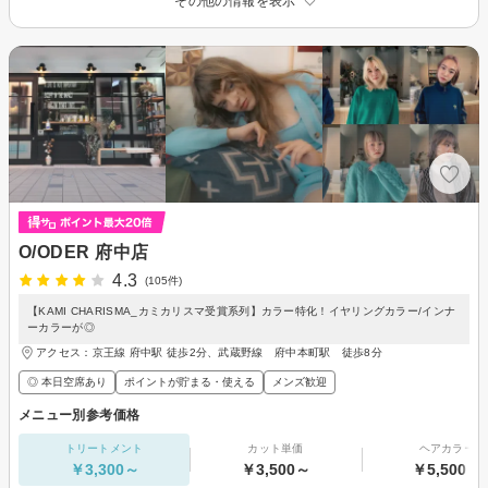
その他の情報を表示
O/ODER 府中店
4.3
(105件)
【KAMI CHARISMA_カミカリスマ受賞系列】カラー特化！イヤリングカラー/インナ
ーカラーが◎
アクセス：京王線 府中駅 徒歩2分、武蔵野線 府中本町駅 徒歩8分
◎ 本日空席あり
ポイントが貯まる・使える
メンズ歓迎
メニュー別参考価格
トリートメント
カット単価
ヘアカラー
￥3,300～
￥3,500～
￥5,500～