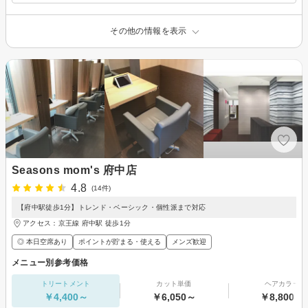
その他の情報を表示
Seasons mom's 府中店
4.8
(14件)
【府中駅徒歩1分】トレンド・ベーシック・個性派まで対応
アクセス：京王線 府中駅 徒歩1分
◎ 本日空席あり
ポイントが貯まる・使える
メンズ歓迎
メニュー別参考価格
トリートメント
カット単価
ヘアカラー
￥4,400～
￥6,050～
￥8,800～