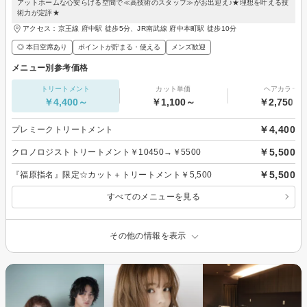
アットホームな心安らげる空間で≪高技術のスタッフ≫がお出迎え♪★理想を叶える技
術力が定評★
アクセス：京王線 府中駅 徒歩5分、JR南武線 府中本町駅 徒歩10分
◎ 本日空席あり
ポイントが貯まる・使える
メンズ歓迎
メニュー別参考価格
トリートメント
カット単価
ヘアカラー
￥4,400～
￥1,100～
￥2,750～
￥4,400
プレミークトリートメント
￥5,500
クロノロジストトリートメント￥10450→￥5500
￥5,500
『福原指名』限定☆カット＋トリートメント￥5,500
すべてのメニューを見る
その他の情報を表示