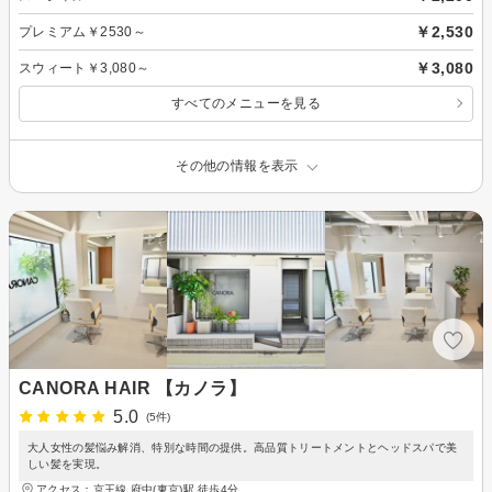
￥2,530
プレミアム￥2530～
￥3,080
スウィート￥3,080～
すべてのメニューを見る
その他の情報を表示
CANORA HAIR 【カノラ】
5.0
(5件)
大人女性の髪悩み解消、特別な時間の提供。高品質トリートメントとヘッドスパで美
しい髪を実現。
アクセス：京王線 府中(東京)駅 徒歩4分