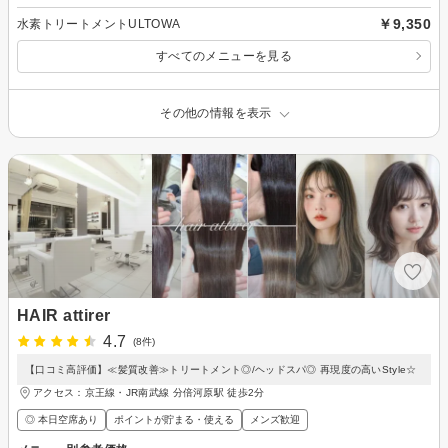
￥9,350
水素トリートメントULTOWA
すべてのメニューを見る
その他の情報を表示
HAIR attirer
4.7
(8件)
【口コミ高評価】≪髪質改善≫トリートメント◎/ヘッドスパ◎ 再現度の高いStyle☆
アクセス：京王線・JR南武線 分倍河原駅 徒歩2分
◎ 本日空席あり
ポイントが貯まる・使える
メンズ歓迎