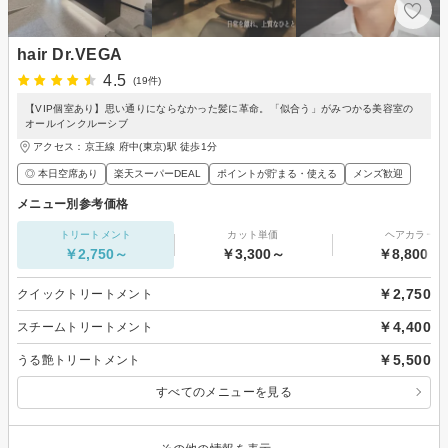
hair Dr.VEGA
4.5
(19件)
【VIP個室あり】思い通りにならなかった髪に革命。「似合う」がみつかる美容室の
オールインクルーシブ
アクセス：京王線 府中(東京)駅 徒歩1分
◎ 本日空席あり
楽天スーパーDEAL
ポイントが貯まる・使える
メンズ歓迎
メニュー別参考価格
トリートメント
カット単価
ヘアカラー
￥2,750～
￥3,300～
￥8,800～
￥2,750
クイックトリートメント
￥4,400
スチームトリートメント
￥5,500
うる艶トリートメント
すべてのメニューを見る