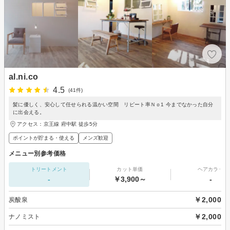
al.ni.co
4.5
(41件)
髪に優しく、安心して任せられる温かい空間 リピート率Ｎｏ1 今までなかった自分
に出会える。
アクセス：京王線 府中駅 徒歩5分
ポイントが貯まる・使える
メンズ歓迎
メニュー別参考価格
トリートメント
カット単価
ヘアカラー
-
￥3,900～
-
￥2,000
炭酸泉
￥2,000
ナノミスト