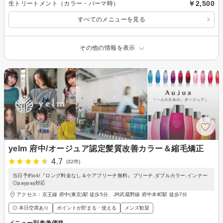
￥2,500
生トリートメント（カラー・パーマ時）
すべてのメニューを見る
その他の情報を表示
yelm 府中/オージュア認定髪質改善カラー＆縮毛矯正
4.7
(32件)
当日予約ok!『ロング料金なし＆ケアブリーチ無料』ブリーチ,ダブルカラー,インナー
◎paypay対応
アクセス：京王線 府中(東京)駅 徒歩5分、JR武蔵野線 府中本町駅 徒歩7分
◎ 本日空席あり
ポイントが貯まる・使える
メンズ歓迎
メニュー別参考価格