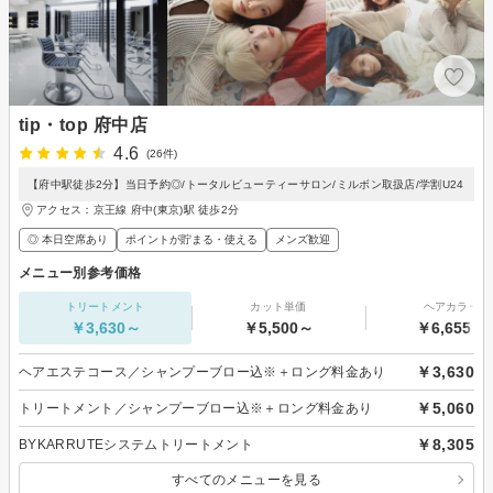
tip・top 府中店
4.6
(26件)
【府中駅徒歩2分】当日予約◎/トータルビューティーサロン/ミルボン取扱店/学割U24
アクセス：京王線 府中(東京)駅 徒歩2分
◎ 本日空席あり
ポイントが貯まる・使える
メンズ歓迎
メニュー別参考価格
トリートメント
カット単価
ヘアカラー
￥3,630～
￥5,500～
￥6,655～
￥3,630
ヘアエステコース／シャンプーブロー込※＋ロング料金あり
￥5,060
トリートメント／シャンプーブロー込※＋ロング料金あり
￥8,305
BYKARRUTEシステムトリートメント
すべてのメニューを見る