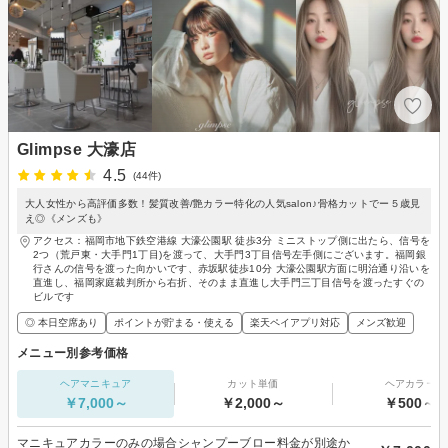
Glimpse 大濠店
4.5
(44件)
大人女性から高評価多数！髪質改善/艶カラー特化の人気salon♪骨格カットでー５歳見
え◎《メンズも》
アクセス：福岡市地下鉄空港線 大濠公園駅 徒歩3分 ミニストップ側に出たら、信号を
2つ（荒戸東・大手門1丁目)を渡って、大手門3丁目信号左手側にございます。福岡銀
行さんの信号を渡った向かいです、赤坂駅徒歩10分 大濠公園駅方面に明治通り沿いを
直進し、福岡家庭裁判所から右折、そのまま直進し大手門三丁目信号を渡ったすぐの
ビルです
◎ 本日空席あり
ポイントが貯まる・使える
楽天ペイアプリ対応
メンズ歓迎
メニュー別参考価格
ヘアマニキュア
カット単価
ヘアカラー
￥7,000～
￥2,000～
￥500～
マニキュアカラーのみの場合シャンプーブロー料金が別途か