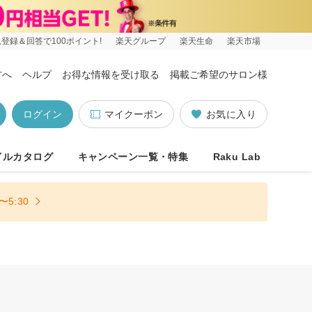
登録＆回答で100ポイント!
楽天グループ
楽天生命
楽天市場
方へ
ヘルプ
お得な情報を受け取る
掲載ご希望のサロン様
ログイン
マイクーポン
お気に入り
イルカタログ
キャンペーン一覧・特集
Raku Lab
5:30