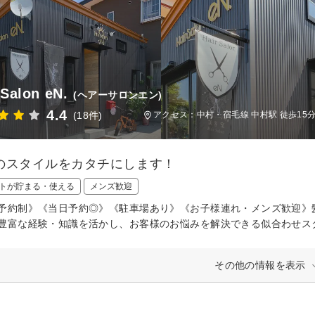
 Salon eN.
(ヘアーサロンエン)
4.4
(18件)
アクセス：中村・宿毛線 中村駅 徒歩15
のスタイルをカタチにします！
トが貯まる・使える
メンズ歓迎
予約制》《当日予約◎》《駐車場あり》《お子様連れ・メンズ歓迎》髪のお悩
豊富な経験・知識を活かし、お客様のお悩みを解決できる似合わせス
その他の情報を表示