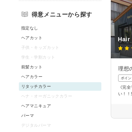
得意メニューから探す
指定なし
ヘアカット
Hair
子供・キッズカット
学生・学割カット
前髪カット
理想
ヘアカラー
ポイン
リタッチカラー
《完全
い！！
ヘナ・オーガニックカラー
ヘアマニキュア
パーマ
デジタルパーマ