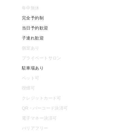
年中無休
完全予約制
当日予約歓迎
子連れ歓迎
個室あり
プライベートサロン
駐車場あり
ペット可
喫煙可
クレジットカード可
QR・バーコード決済可
電子マネー決済可
バリアフリー