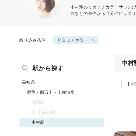
中村駅の
リタッチカラー
サロン(
スなどの条件から自分にピッタ
絞り込み条件：
リタッチカラー
中村
駅から探す
高知県
中村
宿毛・四万十・土佐清水
具同駅
十川(高知)駅
中村駅