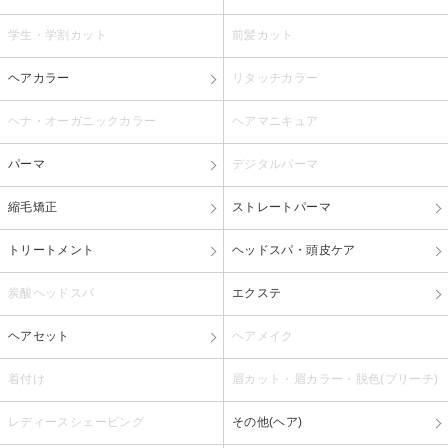
学生・学割カット
前髪カット
ヘアカラー
リタッチカラー
ヘナ・オーガニックカラー
ヘアマニキュア
パーマ
デジタルパーマ
縮毛矯正
ストレートパーマ
トリートメント
ヘッドスパ・頭皮ケア
炭酸ヘッドスパ
エクステ
ヘアセット
ヘアメイク
着付け
眉カット・眉カラー・脱色(ブリーチ)
レディースシェービング
その他(ヘア)