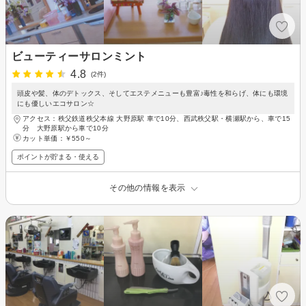
ビューティーサロンミント
4.8
(2件)
頭皮や髪、体のデトックス、そしてエステメニューも豊富♪毒性を和らげ、体にも環境
にも優しいエコサロン☆
アクセス：秩父鉄道秩父本線 大野原駅 車で10分、西武秩父駅・横瀬駅から、車で15
分 大野原駅から車で10分
カット単価：
￥550～
ポイントが貯まる・使える
その他の情報を表示