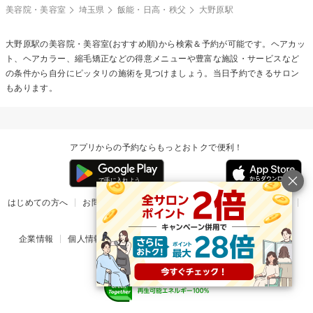
美容院・美容室
埼玉県
飯能・日高・秩父
大野原駅
大野原駅の美容院・美容室(おすすめ順)から検索＆予約が可能です。ヘアカッ
ト、ヘアカラー、縮毛矯正などの得意メニューや豊富な施設・サービスなど
の条件から自分にピッタリの施術を見つけましょう。当日予約できるサロン
もあります。
アプリからの予約ならもっとおトクで便利！
はじめての方へ
お問い合わせ
ヘルプ
リリース情報
利用規約
掲載ご希望のサロン様
企業情報
個人情報保護方針
楽天のサービス一覧
アプリ一覧
© Rakuten Group, Inc.