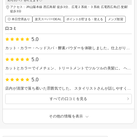
められヘアを叶えます◇
アクセス：JR山陽本線 西広島駅 徒歩3分、広電２系統・３系統 広電西広島(己斐)駅
徒歩3分
◎ 本日空席あり
楽天スーパーDEAL
ポイントが貯まる・使える
メンズ歓迎
口コミ
5.0
カット・カラー・ヘッドスパ・酵素パウダーを体験しました。仕上がりもよく、自分でもサロン帰りのスタイルを再現できます。 特に酵素パウダーはおすすめで、カラー後でも髪がつるつるになり、汗をかいても頭皮の匂いも気にならなくなりました。これからの季節にぴったりです！
5.0
カットとカラーでイメチェン、トリートメントでツルツルの美髪に。 ヘッドスパもリフレッシュしながら二重顎もスッキリして、目がぱっちり！こんなに変わるなんて本当に嬉しいです！
5.0
店内が清潔で落ち着いた雰囲気でした。 スタイリストさんが話しやすく、要望もしっかり聞いてくれました。 カットも上手で朝のセットが楽になりました。おすすめです！
すべての口コミを見る
その他の情報を表示