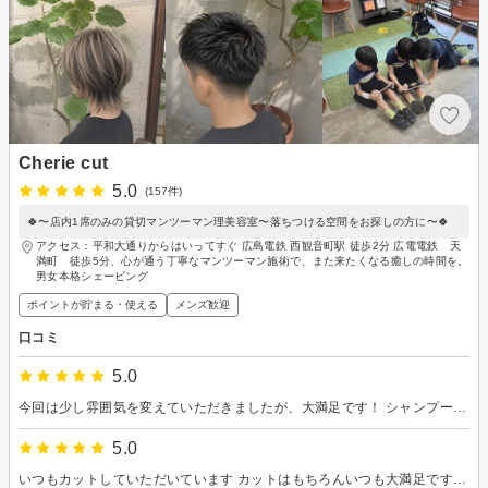
Cherie cut
5.0
(157件)
🍀〜店内1席のみの貸切マンツーマン理美容室〜落ちつける空間をお探しの方に〜🍀
アクセス：平和大通りからはいってすぐ 広島電鉄 西観音町駅 徒歩2分 広電電鉄 天
満町 徒歩5分、心が通う丁寧なマンツーマン施術で、また来たくなる癒しの時間を。
男女本格シェービング
ポイントが貯まる・使える
メンズ歓迎
口コミ
5.0
今回は少し雰囲気を変えていただきましたが、大満足です！ シャンプーもとても気持ち良かったです！
5.0
いつもカットしていただいています カットはもちろんいつも大満足です プラスして楽しく過ごさせていただいて、 気づいたらカットからドライヤーへ 楽しいお話いつもありがとうございます またお世話になります