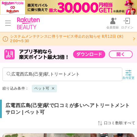
会員登録
ログイン
システムメンテナンスに伴うサービス停止のお知らせ 8月12日 (水)
2:00〜5:30
広電西広島(己斐)駅,トリートメント
条件変更
絞り込み条件：
ペット可
広電西広島(己斐)駅で口コミが多いヘアトリートメント
サロン | ペット可
口コミ数順:すべて