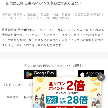
広電西広島(己斐)駅のメンズ美容室で絞り込む
美容院・美容室
広島県
西広島・井口・五日市
広電西広島(己斐)駅
ペット可
トリートメント
口コミ数順（すべて）
広電西広島(己斐)駅の
ヘアトリートメント
サロン(口コミが多い順)から検索＆
予約が可能です。ヘアカット、ヘアカラー、リタッチカラーなどの得意メニ
ューや豊富な施設・サービスなどの条件から自分にピッタリの施術を見つけ
ましょう。当日予約できるサロンもあります。
アプリからの予約ならもっとおトクで便利！
はじめての方へ
お問い合わせ
ヘルプ
リリース情報
利用規約
掲載ご希望のサロン様
企業情報
個人情報保護方針
楽天のサービス一覧
アプリ一覧
© Rakuten Group, Inc.