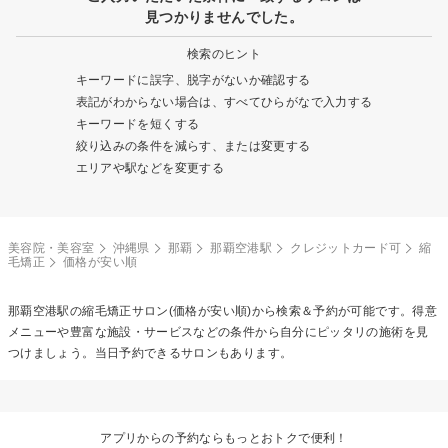
見つかりませんでした。
検索のヒント
キーワードに誤字、脱字がないか確認する
表記がわからない場合は、すべてひらがなで入力する
キーワードを短くする
絞り込みの条件を減らす、または変更する
エリアや駅などを変更する
美容院・美容室
沖縄県
那覇
那覇空港駅
クレジットカード可
縮
毛矯正
価格が安い順
那覇空港駅の
縮毛矯正
サロン(価格が安い順)から検索＆予約が可能です。得意
メニューや豊富な施設・サービスなどの条件から自分にピッタリの施術を見
つけましょう。当日予約できるサロンもあります。
アプリからの予約ならもっとおトクで便利！