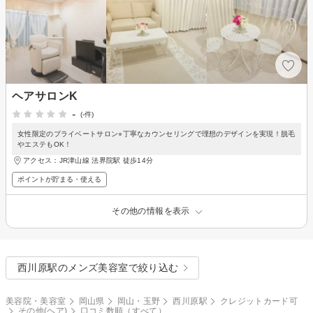
ヘアサロンK
-
(-件)
女性限定のプライベートサロン⭐︎丁寧なカウンセリングで理想のデザインを実現！脱毛
やエステもOK！
アクセス：JR津山線 法界院駅 徒歩14分
ポイントが貯まる・使える
その他の情報を表示
西川原駅のメンズ美容室で絞り込む
美容院・美容室
岡山県
岡山・玉野
西川原駅
クレジットカード可
その他(ヘア)
口コミ数順（すべて）