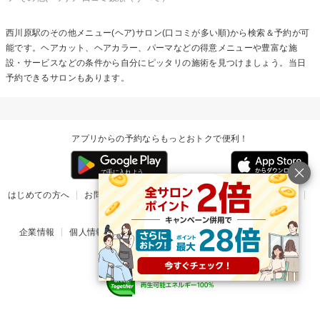
西川原駅の
その他メニュー(ヘア)
サロン(口コミが多い順)から検索＆予約が可
能です。ヘアカット、ヘアカラー、パーマなどの得意メニューや豊富な施
設・サービスなどの条件から自分にピッタリの施術を見つけましょう。当日
予約できるサロンもあります。
アプリからの予約ならもっとおトクで便利！
はじめての方へ
お問い合わせ
ヘルプ
リリース情報
利用規約
掲載ご希望のサロン様
企業情報
個人情報保護方針
楽天のサービス一覧
アプリ一覧
© Rakuten Group, Inc.