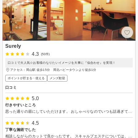
Surely
4.3
(50件)
口コミで大人気☆お客様のなりたいイメージを大事に『似合わせ』を実現！
アクセス：岡山駅 徒歩15分 岡北ハピータウンより徒歩1分
ポイントが貯まる・使える
メンズ歓迎
口コミ
5.0
行きやすいところ
思った通りの眉にしていただけます。 おしゃべりなのでいつも話過ぎてしまっても合わせてくださって感謝しかないです。 カットも眉もおすすめです。
4.5
丁寧な施術でした
相談しながらのカットで良かったです。 スキャルプエステについては、お試しだったのか軽めでした。 これなら次はスキャルプエステはつけないかな。