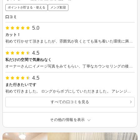
ポイントが貯まる・使える
メンズ歓迎
口コミ
5.0
カット！
初めて行かせて頂きましたが、雰囲気が良くとても落ち着いた環境に満足しました。 オーナーの方の人柄がとても良く、楽しい時間を過ごす事が出来ました！ 技術、仕上がりとても満足しております！ 少し距離はありますが、また行かせて頂きます！ その際は是非、よろしくお願いします！
4.5
私だけの空間で気兼ねなく
オーナーさんにイメージ写真をみてもらい、丁寧なカウンセリングの後、理想的な髪型にしていただけました。1 席のみなので、他のお客様との兼ね合いもないし、会話も聞こえてくることもなく、すごく楽でした。 あと、椅子に座ったまま移動することなく全て施術していただけるので、日頃眼鏡をしている私にとってシャンプーや洗い流しのための席移動がないのは助かります。 気さくに楽しく会話してくださり、会話も沢山の引き出しを持たれてて、初めてのお店でこんなに気疲れせずに施術していただけたのは初めてです。 素人で無精な私でも楽にスタイリングの仕方も教えてくださり感謝です。 これからもお世話になりたいお店です。
4.5
また行きたいです
初めて行きました。 ロングからボブにしていただきました。 アレンジがしたかったので、要望を伝え、好みを聞いていただき、 自分のやりたいことができるカットとカラー パーマに仕上げてくださいました。 雰囲気もとてもよく話しやすいスタッフさんなので、何でも話ができて楽しかったです。
すべての口コミを見る
その他の情報を表示