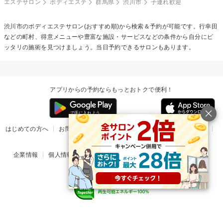
エステサロン
ボディエステ
群馬県
渋川市
子連れ歓迎
渋川市の
ボディエステ
サロン(おすすめ順)から検索＆予約が可能です。行幸田
などの町村、得意メニューや豊富な施設・サービスなどの条件から自分にピ
ッタリの施術を見つけましょう。当日予約できるサロンもあります。
アプリからの予約ならもっとおトクで便利！
はじめての方へ
お問い合わせ
ヘルプ
リリース情報
利用規約
掲載ご希望のサロン様
企業情報
個人情報保護方針
楽天のサービス一覧
アプリ一覧
© Rakuten Group, Inc.