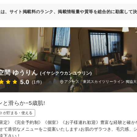
位は、サイト掲載料のランク、掲載情報量や質等を総合的に勘案して
空間 ゆうりん
(イヤシクウカンユウリン)
5.0
(1件)
アクセス：東武スカイツリーライン 獨協大
ンと滑らか−5歳肌!
トが貯まる・使える
限定》《完全予約制》《個室》《お子様連れ歓迎》豊富な経験と確か
せて適切なメニューをご提案いたします♪お肌のザラつき、毛穴感、
談下さい！