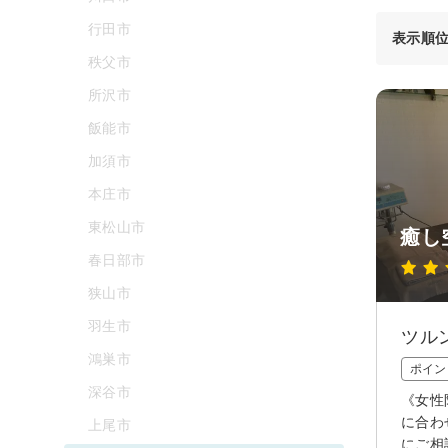
行田市
表示順
秩父市
所沢市
飯能市
加須市
本庄市
東松山市
癒し
春日部市
狭山市
羽生市
ツル
鴻巣市
ポイン
深谷市
《女性
に合わ
上尾市
にご相