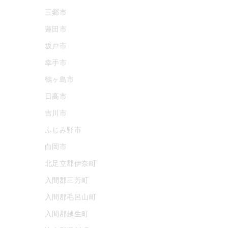
三郷市
蓮田市
坂戸市
幸手市
鶴ヶ島市
日高市
吉川市
ふじみ野市
白岡市
北足立郡伊奈町
入間郡三芳町
入間郡毛呂山町
入間郡越生町