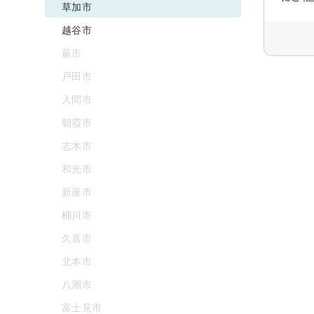
草加市
越谷市
蕨市
戸田市
入間市
朝霞市
志木市
和光市
新座市
桶川市
久喜市
北本市
八潮市
富士見市