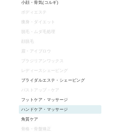
小顔・骨気(コルギ)
ボディエステ
痩身・ダイエット
脱毛・ムダ毛処理
顔脱毛
眉・アイブロウ
ブラジリアンワックス
レディースシェービング
ブライダルエステ・シェービング
バストアップ・ケア
フットケア・マッサージ
ハンドケア・マッサージ
角質ケア
骨格・骨盤矯正