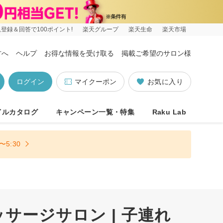
登録＆回答で100ポイント!
楽天グループ
楽天生命
楽天市場
方へ
ヘルプ
お得な情報を受け取る
掲載ご希望のサロン様
ログイン
マイクーポン
お気に入り
イルカタログ
キャンペーン一覧・特集
Raku Lab
5:30
ージサロン | 子連れ