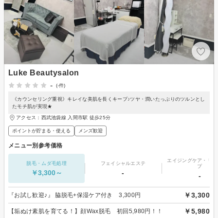
Luke Beautysalon
-
(-件)
《カウンセリング重視》キレイな美肌を長くキープ♪ツヤ・潤いたっぷりのツルンとし
たモチ肌が実現★
アクセス：西武池袋線 入間市駅 徒歩25分
ポイントが貯まる・使える
メンズ歓迎
メニュー別参考価格
エイジングケア・リフ
脱毛・ムダ毛処理
フェイシャルエステ
プ
￥3,300～
-
-
￥3,300
『お試し歓迎♪』 脇脱毛+保湿ケア付き 3,300円
￥5,980
【垢ぬけ素肌を育てる！】顔Wax脱毛 初回5,980円！！