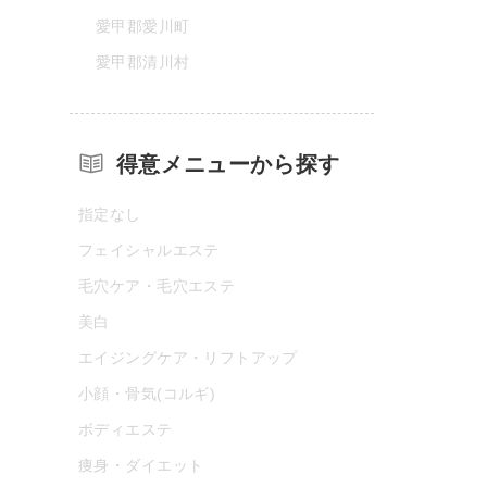
愛甲郡愛川町
愛甲郡清川村
得意メニューから探す
指定なし
フェイシャルエステ
毛穴ケア・毛穴エステ
美白
エイジングケア・リフトアップ
小顔・骨気(コルギ)
ボディエステ
痩身・ダイエット