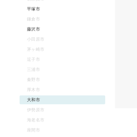
平塚市
鎌倉市
藤沢市
小田原市
茅ヶ崎市
逗子市
三浦市
秦野市
厚木市
大和市
伊勢原市
海老名市
座間市