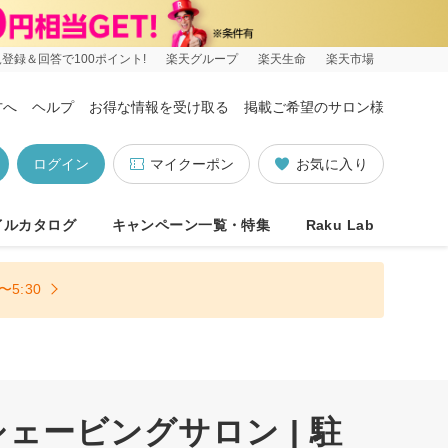
登録＆回答で100ポイント!
楽天グループ
楽天生命
楽天市場
方へ
ヘルプ
お得な情報を受け取る
掲載ご希望のサロン様
ログイン
マイクーポン
お気に入り
イルカタログ
キャンペーン一覧・特集
Raku Lab
5:30
ービングサロン | 駐