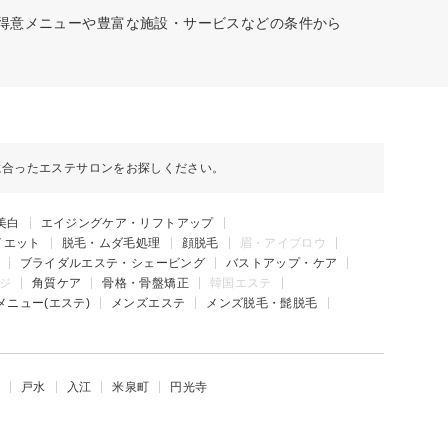
、得意メニューや豊富な施設・サービスなどの条件から
に合ったエステサロンをお探しください。
美白
エイジングケア・リフトアップ
イエット
脱毛・ムダ毛処理
顔脱毛
眉・アイブロウ
ブライダルエステ・シェービング
バストアップ・ケア
ジ
角質ケア
骨格・骨盤矯正
韓国エステ
メニュー(エステ)
メンズエステ
メンズ脱毛・髭脱毛
戸水
入江
米泉町
円光寺