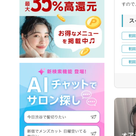
すので
ス
初回
初回
初回
オア