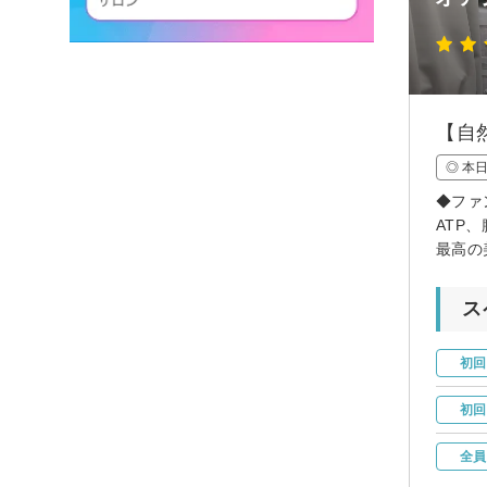
【自
◎ 本
◆ファ
ATP
最高の
ス
初回
初回
全員