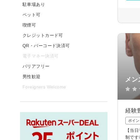
駐車場あり
ペット可
喫煙可
クレジットカード可
QR・バーコード決済可
電子マネー決済可
バリアフリー
男性歓迎
メン
Foreigners Welcome
経験
ポイン
【当日
制です