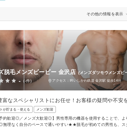
その他の情報を表示
ズ脱毛メンズビービー 金沢店
(メンズダツモウメンズビ
-
(-件)
アクセス：IRいしかわ鉄道 金沢駅 徒歩14分
豊富なスペシャリストにお任せ！お客様の疑問や不安を
トが貯まる・使える
メンズ歓迎
予約歓迎◎／メンズ大歓迎◎】男性専用の機器を使用することで、よ
◎無理なく自分のペースで通いやすい★★脱毛が初めての男性も、ス