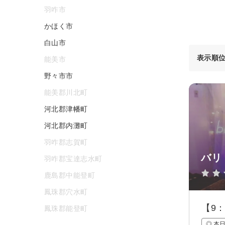
羽咋市
かほく市
白山市
表示順
能美市
野々市市
能美郡川北町
河北郡津幡町
河北郡内灘町
羽咋郡志賀町
バリ
羽咋郡宝達志水町
鹿島郡中能登町
鳳珠郡穴水町
【9
鳳珠郡能登町
◎ 本