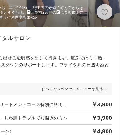
から（車で10分）、野田専光寺線片町方面からは
るとすぐ当店。🅿店舗前2台他の🅿は金沢市オア
最寄りバス停米丸住宅前
イダルサロン
ら出せる透明感を出して行きます。痩身ではミト活、
サイズダウンのサポートします。ブライダルの日透明感と
すべてのスペシャルメニューを見る
￥3,900
スリム痩せキャンペーン！全身瘦せ（よもぎ蒸し）痩身ボディトリートメントコース特別価格3,900円
￥3,900
・しわ肌トラブルでお悩みの方へ
￥4,900
ペーン）