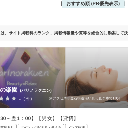
おすすめ順 (PR優先表示)
位は、サイト掲載料のランク、掲載情報量や質等を総合的に勘案して
 の楽園
(バリノラクエン)
-
(-件)
アクセス：金石街道沿い真っ直ぐ車で10分
：30～翌1：00】【男女】【貸切】
日空席あり
ポイントが貯まる・使える
メンズ歓迎