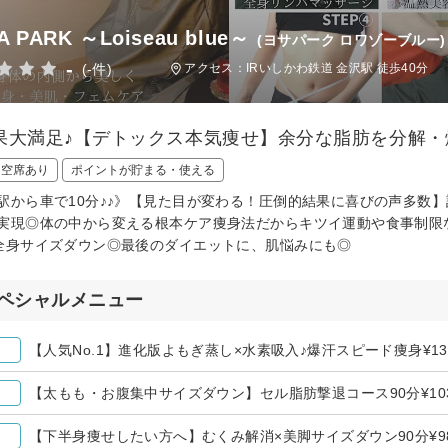
A PARK ～Loiseau blue～
(ヨサパーク ロワゾーブルー)
-
(-件)
アクセス：IRいしかわ鉄道 金沢駅 徒歩40分
果大満足♪【デトックス本気痩せ】余分な脂肪を分解・
日空席あり
ポイントが貯まる・使える
駅から車で10分♪♪》【見た目が変わる！圧倒的結果に喜びの声多数
実現◎体の中から変える根本ケア痩身法だからキツイ運動や食事制限な
全身サイズダウン◎最後のダイエットに、肌悩みにも◎
ペシャルメニュー
【人気No.1】進化版よもぎ蒸し×水素吸入♪爆汗スピード痩身¥1380
【太もも・お腹集中サイズダウン】セル脂肪撃退コース90分¥1030
【下半身痩せしたい方へ】むくみ解消×美脚サイズダウン90分¥980