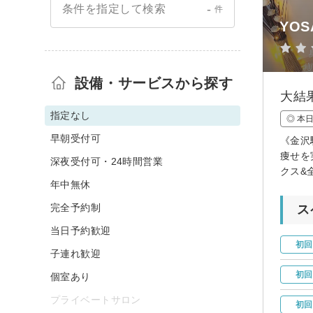
-
条件を指定して検索
件
YOS
設備・サービスから探す
大結
指定なし
◎ 本
早朝受付可
《金沢
痩せを
深夜受付可・24時間営業
クス&
年中無休
完全予約制
ス
当日予約歓迎
初回
子連れ歓迎
初回
個室あり
プライベートサロン
初回