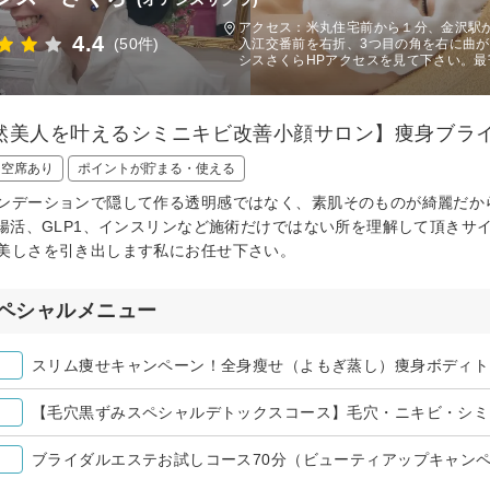
アクセス：米丸住宅前から１分、金沢駅
4.4
(50件)
入江交番前を右折、3つ目の角を右に曲が
シスさくらHPアクセスを見て下さい。
然美人を叶えるシミニキビ改善小顔サロン】痩身ブラ
日空席あり
ポイントが貯まる・使える
ンデーションで隠して作る透明感ではなく、素肌そのものが綺麗だか
、腸活、GLP1、インスリンなど施術だけではない所を理解して頂き
美しさを引き出します私にお任せ下さい。
ペシャルメニュー
【毛穴黒ずみスペシャルデトックスコース】毛穴・ニキビ・シミ
ブライダルエステお試しコース70分（ビューティアップキャン