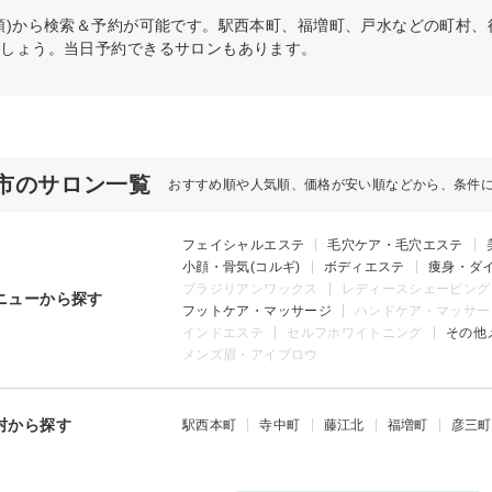
順)から検索＆予約が可能です。駅西本町、福増町、戸水などの町村
ましょう。当日予約できるサロンもあります。
市のサロン一覧
おすすめ順や人気順、価格が安い順などから、条件
フェイシャルエステ
毛穴ケア・毛穴エステ
小顔・骨気(コルギ)
ボディエステ
痩身・ダ
ブラジリアンワックス
レディースシェービング
ニューから探す
フットケア・マッサージ
ハンドケア・マッサー
インドエステ
セルフホワイトニング
その他
メンズ眉・アイブロウ
村から探す
駅西本町
寺中町
藤江北
福増町
彦三町