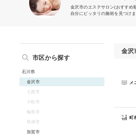
金沢市のエステサロン(おすすめ
自分にピッタリの施術を見つけ
金沢
市区から探す
石川県
金沢市
メ
七尾市
小松市
輪島市
町
珠洲市
加賀市