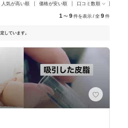
人気が高い順
価格が安い順
口コミ数順
1
9
9
〜
件を表示 / 全
件
決定しています。