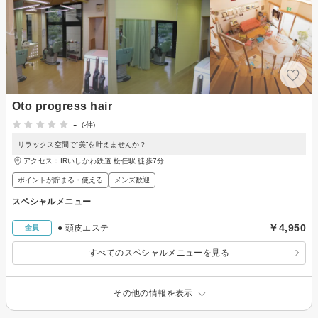
Oto progress hair
-
(-件)
リラックス空間で“美”を叶えませんか？
アクセス：IRいしかわ鉄道 松任駅 徒歩7分
ポイントが貯まる・使える
メンズ歓迎
スペシャルメニュー
￥4,950
● 頭皮エステ
全員
すべてのスペシャルメニューを見る
その他の情報を表示