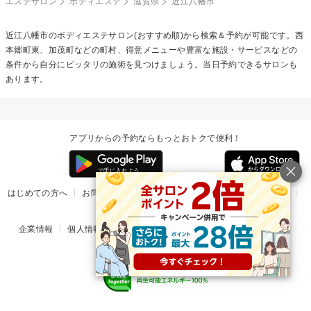
エステサロン
ボディエステ
滋賀県
近江八幡市
近江八幡市の
ボディエステ
サロン(おすすめ順)から検索＆予約が可能です。西
本郷町東、加茂町などの町村、得意メニューや豊富な施設・サービスなどの
条件から自分にピッタリの施術を見つけましょう。当日予約できるサロンも
あります。
アプリからの予約ならもっとおトクで便利！
はじめての方へ
お問い合わせ
ヘルプ
リリース情報
利用規約
掲載ご希望のサロン様
企業情報
個人情報保護方針
楽天のサービス一覧
アプリ一覧
© Rakuten Group, Inc.