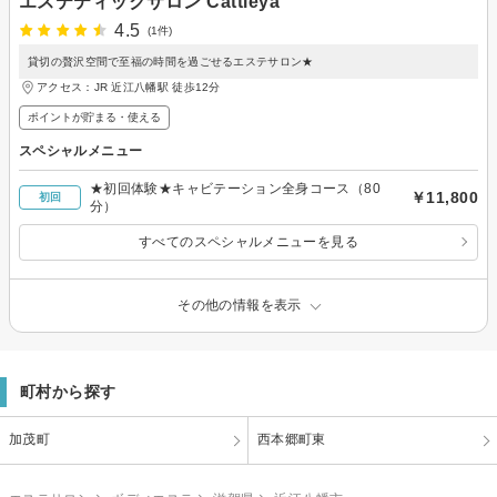
エステティックサロン Cattleya
4.5
(1件)
貸切の贅沢空間で至福の時間を過ごせるエステサロン★
アクセス：JR 近江八幡駅 徒歩12分
ポイントが貯まる・使える
スペシャルメニュー
★初回体験★キャビテーション全身コース（80
￥11,800
初回
分）
すべてのスペシャルメニューを見る
その他の情報を表示
町村から探す
加茂町
西本郷町東