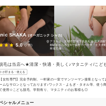
anic SHAKA
(オーガニック シャカ)
アクセス：京都市営地下鉄烏丸線 北大路駅
5.0
(7件)
都駅前から市営6で最寄りバス停「土天井
車場完備
X脱毛は当店へ★清潔・快適・美しく♪マタニティ/こども
トが貯まる・使える
【女性専門】完全予約制、一軒家の一室でマンツーマン接客となって
ームなサロンとなっております♪ワックス・よもぎ・タオル等、使う
て使用☆こども脱毛、学割有り、マタニティのお客様も◎
ペシャルメニュー