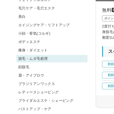
毛穴ケア・毛穴エステ
無料
美白
ポイン
エイジングケア・リフトアップ
2度打
身脱毛
小顔・骨気(コルギ)
都度払いO
ボディエステ
痩身・ダイエット
ス
脱毛・ムダ毛処理
初回
顔脱毛
眉・アイブロウ
初回
ブラジリアンワックス
初回
レディースシェービング
ブライダルエステ・シェービング
バストアップ・ケア