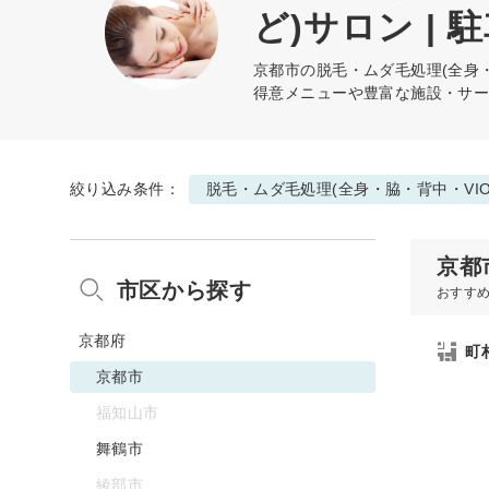
ど)サロン | 
京都市の
脱毛・ムダ毛処理(全身・
得意メニューや豊富な施設・サ
絞り込み条件：
脱毛・ムダ毛処理(全身・脇・背中・VI
京都
市区から探す
おすす
京都府
町
京都市
福知山市
舞鶴市
綾部市