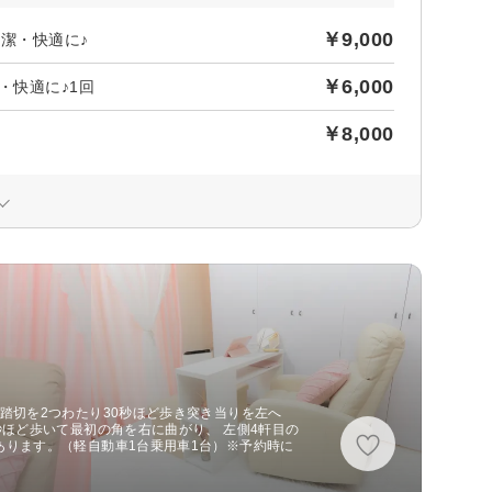
￥9,000
清潔・快適に♪
￥6,000
・快適に♪1回
￥8,000
踏切を2つわたり30秒ほど歩き突き当りを左へ
秒ほど歩いて最初の角を右に曲がり、 左側4軒目の
分あります。（軽自動車1台乗用車1台）※予約時に