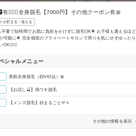
️有🙆🏻‍♀️全身脱毛【7000円】その他クーポン有🎀
トが貯まる・使える
ち不要で短時間でお肌に負担をかけずに脱毛OK🌟 お子様も通えるほ
が可能に🌟 完全個室のプライベートサロンで周りを気にせずゆったり施
K🙆🏻‍♀️
ペシャルメニュー
美肌全身脱毛（顔VIO込）🎀
【お試し🍒】両ワキ脱毛
【メンズ脱毛】顔まるごと🌱🔆
その他の情報を表示