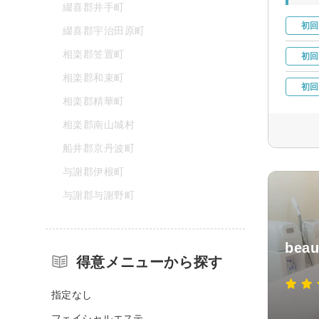
綴喜郡井手町
初回
綴喜郡宇治田原町
相楽郡笠置町
初回
相楽郡和束町
初回
相楽郡精華町
相楽郡南山城村
船井郡京丹波町
与謝郡伊根町
与謝郡与謝野町
beau
得意メニューから探す
指定なし
フェイシャルエステ