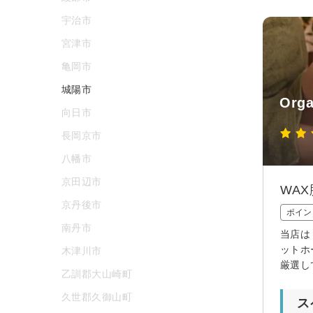
宇治市
宮津市
亀岡市
城陽市
Org
向日市
長岡京市
八幡市
京田辺市
WA
京丹後市
ポイン
南丹市
当店は
ットホ
木津川市
厳選し
乙訓郡大山崎町
久世郡久御山町
ス