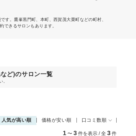
能です。鷹峯黒門町、本町、西賀茂大栗町などの町村、
約できるサロンもあります。
毛など)のサロン一覧
い。
人気が高い順
価格が安い順
口コミ数順
1
3
3
〜
件を表示 / 全
件