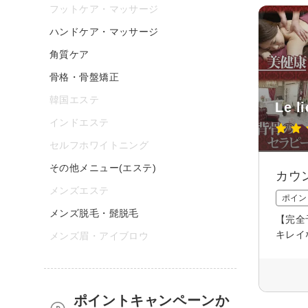
フットケア・マッサージ
ハンドケア・マッサージ
角質ケア
骨格・骨盤矯正
韓国エステ
Le l
インドエステ
セルフホワイトニング
その他メニュー(エステ)
カウ
メンズエステ
ポイン
メンズ脱毛・髭脱毛
【完全
キレイ
メンズ眉・アイブロウ
ポイントキャンペーンか