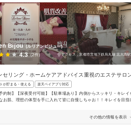
ien Bijou
(ルリアンビジュー)
4.3
(2件)
アクセス：京都市営地下鉄烏丸線 北大路駅 
ンセリング・ホームケアアドバイス重視のエステサロン
トが貯まる・使える
楽天ペイアプリ対応
予約制】【深夜受付可能】【駐車場あり】内側からスッキリ・キレイ
なお肌、理想の体型を手に入れて皆に自慢しちゃお！！キレイを目指
その他の情報を表示