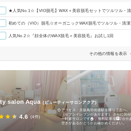
★人気No.1☆【VIO脱毛】WAX＋美容脱毛セットでツルツル・
初めての（VIO）脱毛☆オーガニックWAX脱毛でツルツル・清潔
人気No.2☆『顔全体のWAX脱毛＋美容脱毛』お試し1回
その他の情報を表示
ty salon Aqua
(ビューティーサロンアクア)
アクセス：京阪鳥羽街道駅を降りて左へ。 
（セブンイレブンがあります） さらに30
4.6
(4件)
一軒家サロンです🏠、無料駐車場🅿️2台
空きがあるかどうかお確かめください。