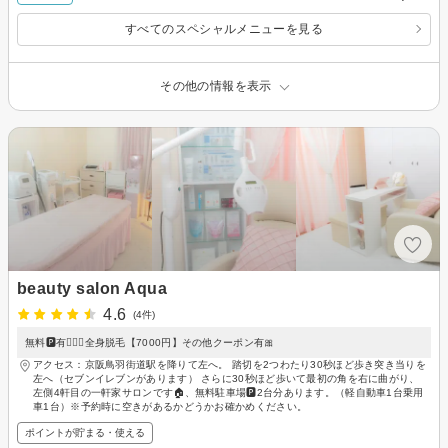
すべてのスペシャルメニューを見る
その他の情報を表示
beauty salon Aqua
4.6
(4件)
無料🅿️有🙆🏻‍♀️全身脱毛【7000円】その他クーポン有🎀
アクセス：京阪鳥羽街道駅を降りて左へ。 踏切を2つわたり30秒ほど歩き突き当りを
左へ（セブンイレブンがあります） さらに30秒ほど歩いて最初の角を右に曲がり、
左側4軒目の一軒家サロンです🏠、無料駐車場🅿️2台分あります。（軽自動車1台乗用
車1台）※予約時に空きがあるかどうかお確かめください。
ポイントが貯まる・使える