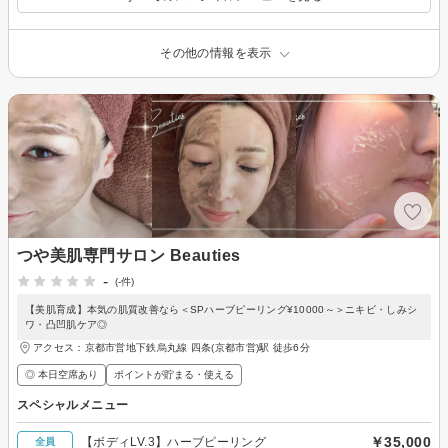
その他の情報を表示
つや美肌専門サロン Beauties
-
(-件)
【美肌育成】本気の肌質改善なら＜SPハーブピーリング¥10000～＞ニキビ・しみシ
ワ・凸凹肌ケア◎
アクセス：京都市営地下鉄烏丸線 四条(京都市営)駅 徒歩6分
◎ 本日空席あり
ポイントが貯まる・使える
スペシャルメニュー
￥35,000
【ボディLV.3】ハーブピーリング
全員