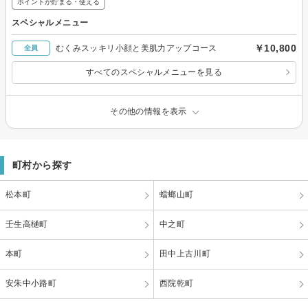
ポイントが貯まる・使える
スペシャルメニュー
￥10,800
むくみスッキリ小顔と美肌力アップコース
全員
すべてのスペシャルメニューを見る
その他の情報を表示
町村から探す
松本町
蟷螂山町
壬生高樋町
中之町
本町
田中上古川町
安朱中小路町
西院乾町