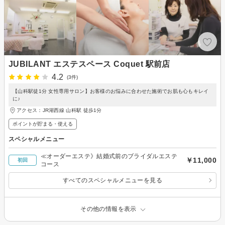
JUBILANT エステスペース Coquet 駅前店
4.2
(3件)
【山科駅徒1分 女性専用サロン】お客様のお悩みに合わせた施術でお肌も心もキレイ
に♪
アクセス：JR湖西線 山科駅 徒歩1分
ポイントが貯まる・使える
スペシャルメニュー
≪オーダーエステ》結婚式前のブライダルエステ
￥11,000
初回
コース
すべてのスペシャルメニューを見る
その他の情報を表示