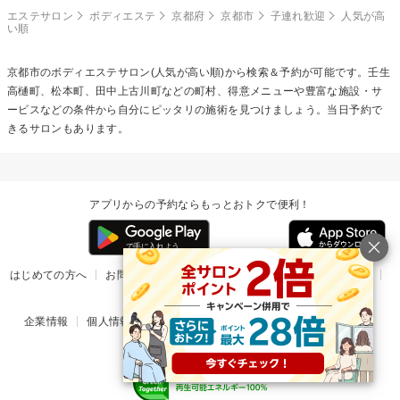
エステサロン
ボディエステ
京都府
京都市
子連れ歓迎
人気が高
い順
京都市の
ボディエステ
サロン(人気が高い順)から検索＆予約が可能です。壬生
高樋町、松本町、田中上古川町などの町村、得意メニューや豊富な施設・サ
ービスなどの条件から自分にピッタリの施術を見つけましょう。当日予約で
きるサロンもあります。
アプリからの予約ならもっとおトクで便利！
はじめての方へ
お問い合わせ
ヘルプ
リリース情報
利用規約
掲載ご希望のサロン様
企業情報
個人情報保護方針
楽天のサービス一覧
アプリ一覧
© Rakuten Group, Inc.