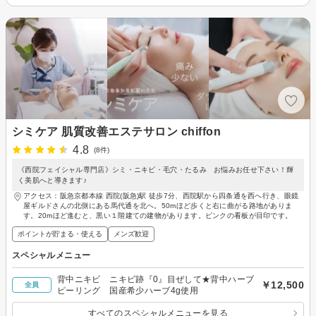
シミケア 肌質改善エステサロン chiffon
4.8
(8件)
《西院フェイシャル専門店》シミ・ニキビ・毛穴・たるみ お悩みお任せ下さい！輝
く美肌へと導きます♪
アクセス：阪急京都本線 西院(阪急)駅 徒歩7分、西院駅から四条通を西へ行き、眼鏡
屋ギルドさんの北側にある馬代通を北へ。50mほど歩くと右に曲がる路地がありま
す。20mほど進むと、黒い１階建ての建物があります。ピンクの看板が目印です。
ポイントが貯まる・使える
メンズ歓迎
スペシャルメニュー
背中ニキビ ニキビ跡『0』目ぜして★背中ハーブ
￥12,500
全員
ピーリング 国産希少ハーブ4g使用
すべてのスペシャルメニューを見る