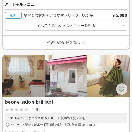
スペシャルメニュー
￥5,000
💎宝石岩盤浴＋アロママッサージ 60分💎
初回
すべてのスペシャルメニューを見る
その他の情報を表示
beone salon brilliant
-
(-件)
＜女性専用＞心まで癒される☆BEONE使用の上質ケアを♪
アクセス：阪急京都本線 西院(阪急)駅・大宮(京都)駅 徒歩10分