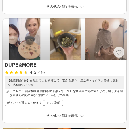
その他の情報を表示
DUPE&MORE
4.5
(1件)
【祇園四条1分】再注目のよもぎ蒸しで、芯から潤う「温活デトックス」冷えも疲れ
も、内側からスッキリ
アクセス：京阪本線 祇園四条駅 徒歩2分、鴨川を渡り南座前の宝くじ売り場とタイ焼
き屋さんの間の道を北側に２０ｍほどの場所
ポイントが貯まる・使える
メンズ歓迎
その他の情報を表示