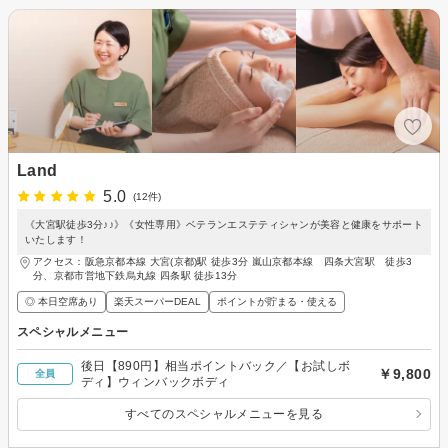
Land
5.0
(12件)
《大宮駅徒歩3分♪♪》《女性専用》ベテランエステティシャンが美容と健康をサポート
いたします！
アクセス：阪急京都本線 大宮(京都)駅 徒歩3分 嵐山京都本線 四条大宮駅 徒歩3
分、京都市営地下鉄烏丸線 四条駅 徒歩13分
◎ 本日空席あり
楽天スーパーDEAL
ポイントが貯まる・使える
スペシャルメニュー
後日【890円】相当ポイントバック／【お試しボ
￥9,800
全員
ディ】ウィンバックボディ
すべてのスペシャルメニューを見る