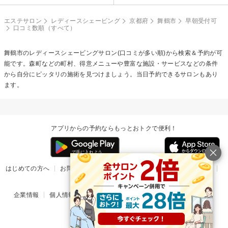
エステサロン
レディースシェービング
京都府
舞鶴市
早朝受付可
口コミ数順（すべて）
舞鶴市の
レディースシェービング
サロン(口コミが多い順)から検索＆予約が可
能です。森町などの町村、得意メニューや豊富な施設・サービスなどの条件
から自分にピッタリの施術を見つけましょう。当日予約できるサロンもあり
ます。
アプリからの予約ならもっとおトクで便利！
はじめての方へ
お問い合わせ
ヘルプ
リリース情報
利用規約
掲載ご希望のサロン様
企業情報
個人情報保護方針
楽天のサービス一覧
アプリ一覧
© Rakuten Group, Inc.