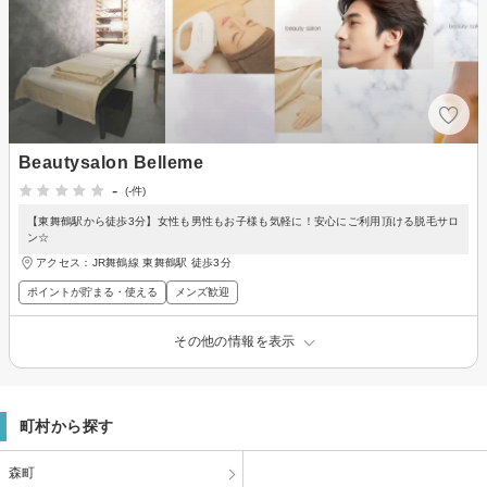
Beautysalon Belleme
-
(-件)
【東舞鶴駅から徒歩3分】女性も男性もお子様も気軽に！安心にご利用頂ける脱毛サロ
ン☆
アクセス：JR舞鶴線 東舞鶴駅 徒歩3分
ポイントが貯まる・使える
メンズ歓迎
その他の情報を表示
町村から探す
森町