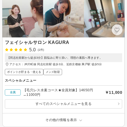
フェイシャルサロン KAGURA
5.0
(1件)
【同志社前駅から徒歩3分】肌悩みに寄り添い、理想の素肌へ導きます。
アクセス：JR片町線 同志社前駅 徒歩3分、近鉄京都線 興戸駅 徒歩5分
ポイントが貯まる・使える
メンズ歓迎
スペシャルメニュー
【毛穴レス水素コース★全員対象】14650円
￥11,000
全員
→11000円
すべてのスペシャルメニューを見る
その他の情報を表示