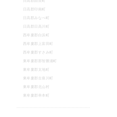
日高郡由良町
日高郡印南町
日高郡みなべ町
日高郡日高川町
西牟婁郡白浜町
西牟婁郡上富田町
西牟婁郡すさみ町
東牟婁郡那智勝浦町
東牟婁郡太地町
東牟婁郡古座川町
東牟婁郡北山村
東牟婁郡串本町