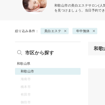
和歌山市の
美白エステ
サロン(人
を見つけましょう。当日予約で
絞り込み条件：
美白エステ
年中無休
和歌
市区から探す
和歌山県
和歌山市
海南市
橋本市
有田市
御坊市