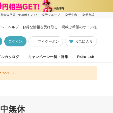
登録＆回答で100ポイント!
楽天グループ
楽天生命
楽天市場
方へ
ヘルプ
お得な情報を受け取る
掲載ご希望のサロン様
ログイン
マイクーポン
お気に入り
イルカタログ
キャンペーン一覧・特集
Raku Lab
5:30
年中無休