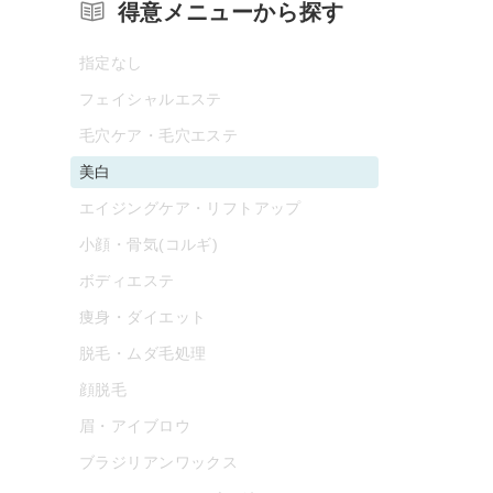
得意メニューから探す
指定なし
フェイシャルエステ
毛穴ケア・毛穴エステ
美白
エイジングケア・リフトアップ
小顔・骨気(コルギ)
ボディエステ
痩身・ダイエット
脱毛・ムダ毛処理
顔脱毛
眉・アイブロウ
ブラジリアンワックス