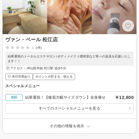
ヴァン・ベール 松江店
-
(-件)
結果重視のトータルエステサロン♪ボディメイク☆透明肌など美への追及を応援いたし
ます！！
アクセス：JR山陰本線 松江駅 徒歩5分
◎ 本日空席あり
ポイントが貯まる・使える
スペシャルメニュー
￥12,800
結果重視！【徹底大幅サイズダウン】全身痩せ
初回
すべてのスペシャルメニューを見る
その他の情報を表示