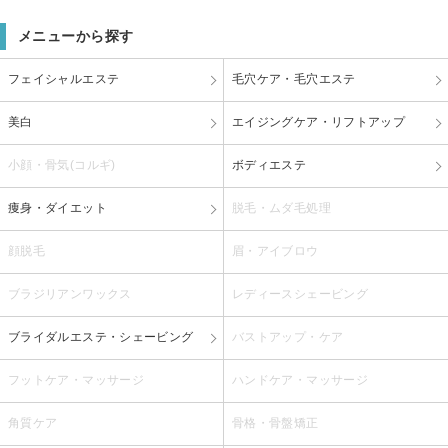
メニューから探す
フェイシャルエステ
毛穴ケア・毛穴エステ
美白
エイジングケア・リフトアップ
小顔・骨気(コルギ)
ボディエステ
痩身・ダイエット
脱毛・ムダ毛処理
顔脱毛
眉・アイブロウ
ブラジリアンワックス
レディースシェービング
ブライダルエステ・シェービング
バストアップ・ケア
フットケア・マッサージ
ハンドケア・マッサージ
角質ケア
骨格・骨盤矯正