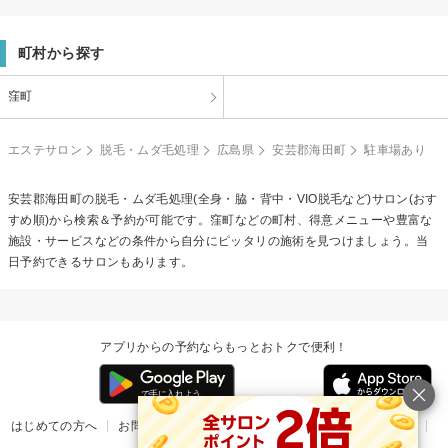
町村から探す
窪町
エステサロン
脱毛・ムダ毛処理
広島県
安芸郡海田町
駐車場あり
安芸郡海田町の
脱毛・ムダ毛処理(全身・脇・背中・VIO脱毛など)
サロン(おす
すめ順)から検索＆予約が可能です。窪町などの町村、得意メニューや豊富な
施設・サービスなどの条件から自分にピッタリの施術を見つけましょう。当
日予約できるサロンもあります。
アプリからの予約ならもっとおトクで便利！
はじめての方へ
お問い合わせ
ヘルプ
リリース情報
利用規約
掲載ご希望のサロン様