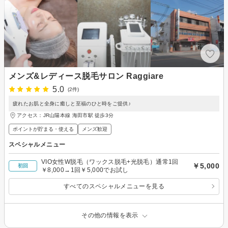
メンズ&レディース脱毛サロン Raggiare
5.0
(2件)
疲れたお肌と全身に癒しと至福のひと時をご提供♪
アクセス：JR山陽本線 海田市駅 徒歩3分
ポイントが貯まる・使える
メンズ歓迎
スペシャルメニュー
VIO女性W脱毛（ワックス脱毛+光脱毛）通常1回
￥5,000
初回
￥8,000→1回￥5,000でお試し
すべてのスペシャルメニューを見る
その他の情報を表示