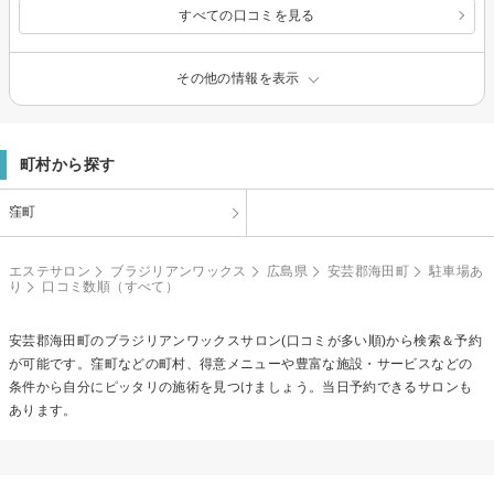
すべての口コミを見る
その他の情報を表示
町村から探す
窪町
エステサロン
ブラジリアンワックス
広島県
安芸郡海田町
駐車場あ
り
口コミ数順（すべて）
安芸郡海田町の
ブラジリアンワックス
サロン(口コミが多い順)から検索＆予約
が可能です。窪町などの町村、得意メニューや豊富な施設・サービスなどの
条件から自分にピッタリの施術を見つけましょう。当日予約できるサロンも
あります。