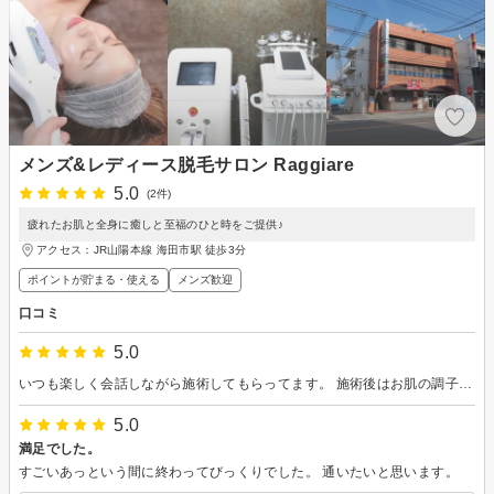
メンズ&レディース脱毛サロン Raggiare
5.0
(2件)
疲れたお肌と全身に癒しと至福のひと時をご提供♪
アクセス：JR山陽本線 海田市駅 徒歩3分
ポイントが貯まる・使える
メンズ歓迎
口コミ
5.0
いつも楽しく会話しながら施術してもらってます。 施術後はお肌の調子も良くて毎月通ってます
5.0
満足でした。
すごいあっという間に終わってびっくりでした。 通いたいと思います。