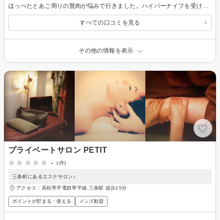
ほっぺたとあご周りの贅肉が悩みで行きました。ハイパーナイフを受けた後、フェイスラインがスッとなってちょっと自信がつきました。コロナが流行ってからマスクがデフォルトだったけど、帰りはノーマスクで帰れました♪ お店がマンションで少し不安でしたが、スタッフさんが優しい雰囲気で安心しました。
すべての口コミを見る
その他の情報を表示
プライベートサロン PETIT
-
(-件)
三条町にあるエステサロン♪
アクセス：高松琴平電鉄琴平線 三条駅 徒歩15分
ポイントが貯まる・使える
メンズ歓迎