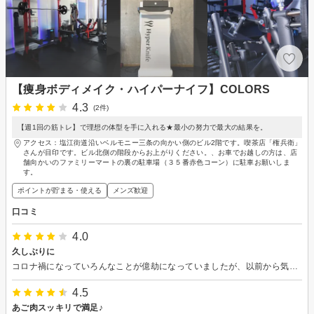
【痩身ボディメイク・ハイパーナイフ】COLORS
4.3
(2件)
【週1回の筋トレ】で理想の体型を手に入れる★最小の努力で最大の結果を。
アクセス：塩江街道沿いベルモニー三条の向かい側のビル2階です。喫茶店「権兵衛」
さんが目印です。ビル北側の階段からお上がりください。、お車でお越しの方は、店
舗向かいのファミリーマートの裏の駐車場（３５番赤色コーン）に駐車お願いしま
す。
ポイントが貯まる・使える
メンズ歓迎
口コミ
4.0
久しぶりに
コロナ禍になっていろんなことが億劫になっていましたが、以前から気になっていたハイパーナイフをしてみたいと思い、伺いました。 鎖骨あたりから頬あたりへ温めてもらってすごく気持ちよかったです。肩こりコースもあるとのことでしたので、また時間が出来たら行きたいと思います。
4.5
あご肉スッキリで満足♪