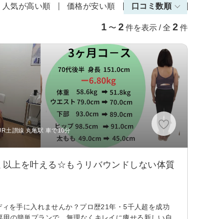
人気が高い順
価格が安い順
口コミ数順
1
2
2
〜
件を表示 / 全
件
R土讃線 丸亀駅 車で10分
ｇ以上を叶える☆もうリバウンドしない体質
ディを手に入れませんか？プロ歴21年・5千人超を成功
専用の簡単プランで、無理なくキレイに痩せる新しい自