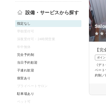
設備・サービスから探す
指定なし
Salo
早朝受付可
深夜受付可・24時間営業
年中無休
【完
完全予約制
ポイン
当日予約歓迎
《デト
ベート
子連れ歓迎
約制／
個室あり
プライベートサロン
駐車場あり
ペット可