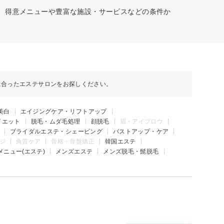
村、得意メニューや豊富な施設・サービスなどの条件か
に合ったエステサロンをお探しください。
美白
エイジングケア・リフトアップ
イエット
脱毛・ムダ毛処理
顔脱毛
眉・アイブロウ
ブライダルエステ・シェービング
バストアップ・ケア
ジ
角質ケア
骨格・骨盤矯正
韓国エステ
メニュー(エステ)
メンズエステ
メンズ脱毛・髭脱毛