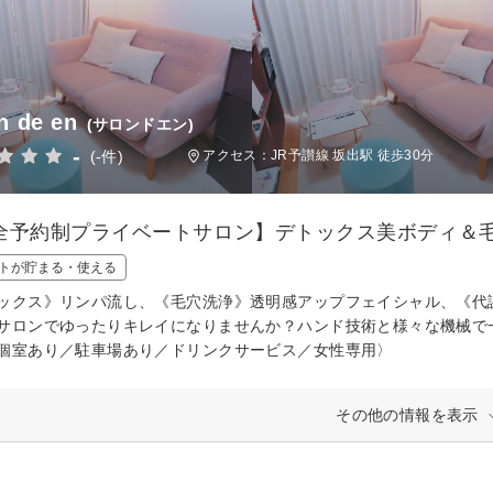
n de en
(サロンドエン)
-
(-件)
アクセス：JR予讃線 坂出駅 徒歩30分
全予約制プライベートサロン】デトックス美ボディ＆
トが貯まる・使える
ックス》リンパ流し、《毛穴洗浄》透明感アップフェイシャル、《代
サロンでゆったりキレイになりませんか？ハンド技術と様々な機械で
個室あり／駐車場あり／ドリンクサービス／女性専用〉
その他の情報を表示