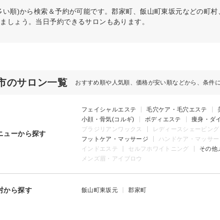
多い順)から検索＆予約が可能です。郡家町、飯山町東坂元などの町
けましょう。当日予約できるサロンもあります。
市のサロン一覧
おすすめ順や人気順、価格が安い順などから、条件
フェイシャルエステ
毛穴ケア・毛穴エステ
小顔・骨気(コルギ)
ボディエステ
痩身・ダ
ブラジリアンワックス
レディースシェービング
ニューから探す
フットケア・マッサージ
ハンドケア・マッサー
インドエステ
セルフホワイトニング
その他
メンズ眉・アイブロウ
村から探す
飯山町東坂元
郡家町