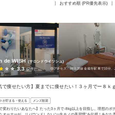
おすすめ順 (PR優先表示)
n de WISH
(サロンドウイツシュ)
3.3
(2件)
アクセス：JR土讃線 金蔵寺駅 車で10分、J
気で痩せたい方】夏までに痩せたい！３ヶ月でー８ｋ
トが貯まる・使える
メンズ歓迎
で変わりたいあなたへ】たった3ヶ月で-8kg以上を目指し、理想のボ
たオーナーが、リバウンドしない“一生モノの美習慣”を伝授！あなた