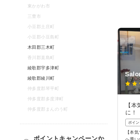
東かがわ市
三豊市
小豆郡土庄町
小豆郡小豆島町
木田郡三木町
香川郡直島町
綾歌郡宇多津町
Salo
綾歌郡綾川町
仲多度郡琴平町
仲多度郡多度津町
【本
仲多度郡まんのう町
に！
ポイン
【本気
ポイントキャンペーンか
へ導い