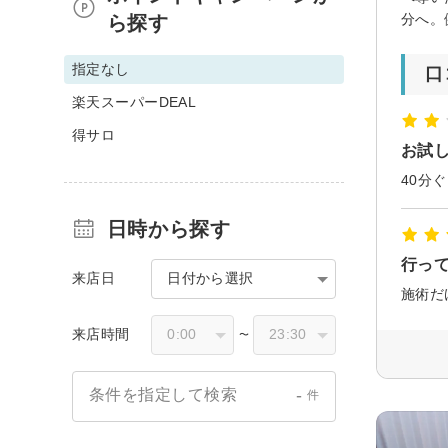
分へ。
ら探す
指定なし
口
楽天スーパーDEAL
得サロ
お試
日時から探す
行っ
来店日
日付から選択
施術だ
来店時間
〜
-
条件を指定して検索
件