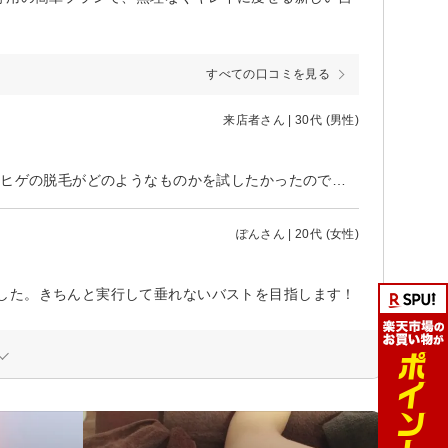
すべての口コミを見る
来店者さん | 30代 (男性)
40分ぐらいお店にいました。その内、初めの20分は次回以降の勧誘でした。ヒゲの脱毛がどのようなものかを試したかったので次回以降は予約しませんでした。機械を使った照射はだいたい5分ぐらいです。 期待していただけに残念でした。 効果についてはまだわからないので星3にしています。
ぽんさん | 20代 (女性)
した。きちんと実行して垂れないバストを目指します！