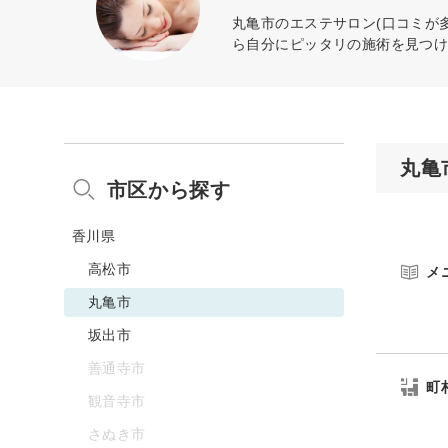
丸亀市のエステサロン(口コミが
ら自分にピッタリの施術を見つ
丸亀
市区から探す
香川県
高松市
メ
丸亀市
坂出市
善通寺市
町
観音寺市
さぬき市