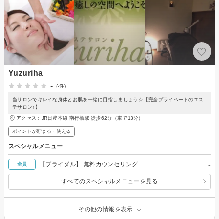
Yuzuriha
-
(-件)
当サロンでキレイな身体とお肌を一緒に目指しましょう☆【完全プライベートのエス
テサロン♪】
アクセス：JR日豊本線 南行橋駅 徒歩62分（車で13分）
ポイントが貯まる・使える
スペシャルメニュー
-
【ブライダル】 無料カウンセリング
全員
すべてのスペシャルメニューを見る
その他の情報を表示