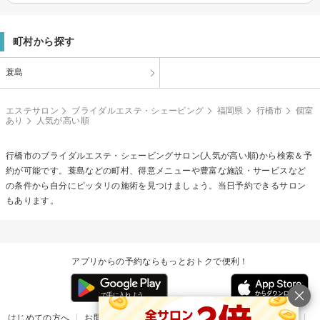
町村から探す
蓑島
エステサロン
ブライダルエステ・シェービング
福岡県
行橋市
個室
あり
人気が高い順
行橋市の
ブライダルエステ・シェービング
サロン(人気が高い順)から検索＆予
約が可能です。蓑島などの町村、得意メニューや豊富な施設・サービスなど
の条件から自分にピッタリの施術を見つけましょう。当日予約できるサロン
もあります。
アプリからの予約ならもっとおトクで便利！
はじめての方へ
お問い合わせ
ヘルプ
リリース情報
利用規約