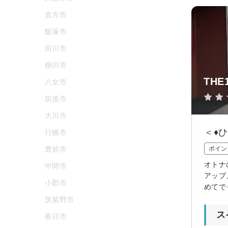
直方市
飯塚市
田川市
柳川市
TH
八女市
筑後市
大川市
＜♦
行橋市
豊前市
ポイン
オトナ
中間市
アップ
小郡市
めてで
筑紫野市
ス
春日市