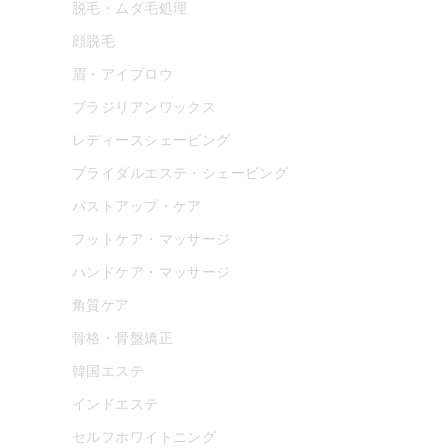
脱毛・ムダ毛処理
顔脱毛
眉・アイブロウ
ブラジリアンワックス
レディースシェービング
ブライダルエステ・シェービング
バストアップ・ケア
フットケア・マッサージ
ハンドケア・マッサージ
角質ケア
骨格・骨盤矯正
韓国エステ
インドエステ
セルフホワイトニング