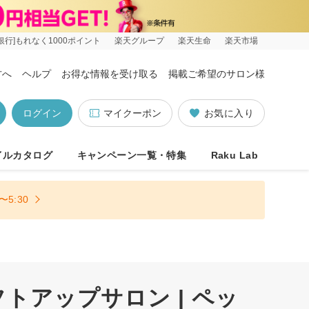
銀行]もれなく1000ポイント
楽天グループ
楽天生命
楽天市場
方へ
ヘルプ
お得な情報を受け取る
掲載ご希望のサロン様
ログイン
マイクーポン
お気に入り
イルカタログ
キャンペーン一覧・特集
Raku Lab
5:30
アップサロン | ペッ