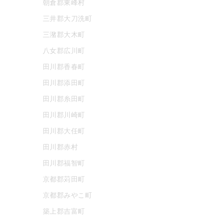
朝倉郡東峰村
三井郡大刀洗町
三潴郡大木町
八女郡広川町
田川郡香春町
田川郡添田町
田川郡糸田町
田川郡川崎町
田川郡大任町
田川郡赤村
田川郡福智町
京都郡苅田町
京都郡みやこ町
築上郡吉富町