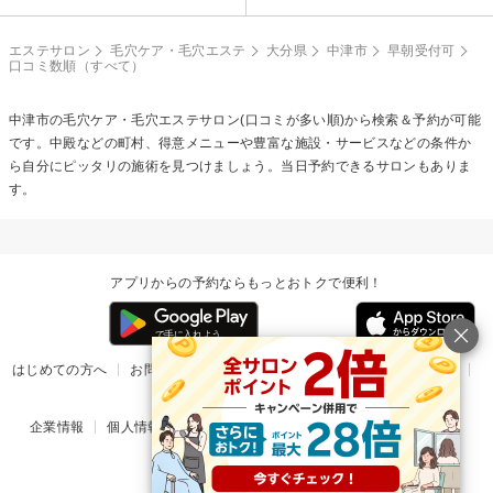
エステサロン
毛穴ケア・毛穴エステ
大分県
中津市
早朝受付可
口コミ数順（すべて）
中津市の
毛穴ケア・毛穴エステ
サロン(口コミが多い順)から検索＆予約が可能
です。中殿などの町村、得意メニューや豊富な施設・サービスなどの条件か
ら自分にピッタリの施術を見つけましょう。当日予約できるサロンもありま
す。
アプリからの予約ならもっとおトクで便利！
はじめての方へ
お問い合わせ
ヘルプ
リリース情報
利用規約
掲載ご希望のサロン様
企業情報
個人情報保護方針
楽天のサービス一覧
アプリ一覧
© Rakuten Group, Inc.