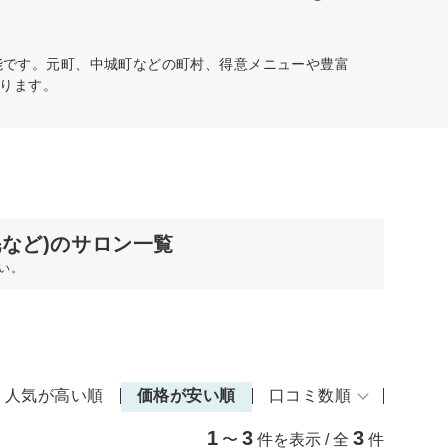
能です。元町、中城町などの町村、得意メニューや豊富
ります。
毛など)のサロン一覧
い。
人気が高い順
価格が安い順
口コミ数順
1
3
3
〜
件を表示 / 全
件