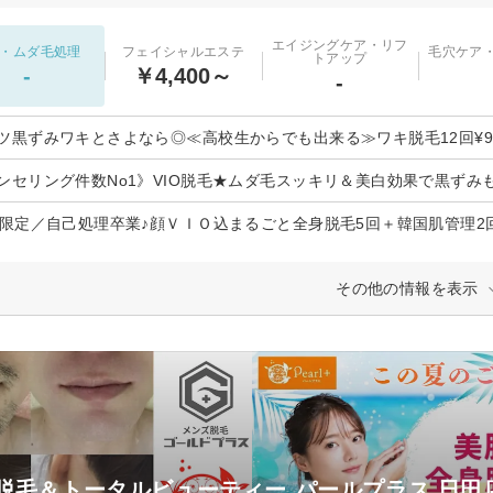
エイジングケア・リフ
・ムダ毛処理
フェイシャルエステ
毛穴ケア
トアップ
-
￥4,400～
-
ツ黒ずみワキとさよなら◎≪高校生からでも出来る≫ワキ脱毛12回¥980
ンセリング件数No1》VIO脱毛★ムダ毛スッキリ＆美白効果で黒ずみ
代限定／自己処理卒業♪顔ＶＩＯ込まるごと全身脱毛5回＋韓国肌管理2
その他の情報を表示
脱毛＆トータルビューティー パールプラス 日田