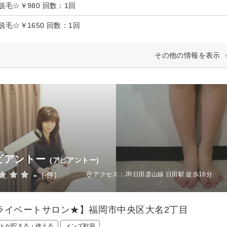
脱毛☆￥980 回数：1回
脱毛☆￥1650 回数：1回
その他の情報を表示
ビアントー
(アビアントー)
-
(-件)
アクセス：JR日田彦山線 日田駅 徒歩16分
ライベートサロン★】福岡市中央区大名2丁目
トが貯まる・使える
メンズ歓迎