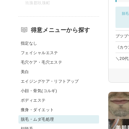
玖珠郡玖珠町
脱毛
得意メニューから探す
ブツブ
指定なし
《カウ
フェイシャルエステ
＼20
毛穴ケア・毛穴エステ
美白
エイジングケア・リフトアップ
小顔・骨気(コルギ)
ボディエステ
痩身・ダイエット
脱毛・ムダ毛処理
美肌
顔脱毛