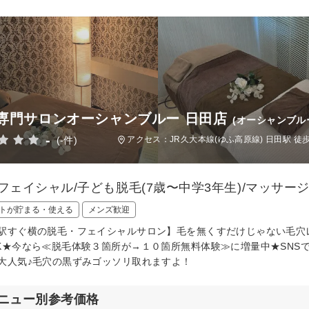
専門サロンオーシャンブルー 日田店
(オーシャンブル
-
(-件)
アクセス：JR久大本線(ゆふ高原線) 日田駅 徒
/フェイシャル/子ども脱毛(7歳〜中学3年生)/マッサージ
トが貯まる・使える
メンズ歓迎
駅すぐ横の脱毛・フェイシャルサロン】毛を無くすだけじゃない毛穴
K★今なら≪脱毛体験３箇所が→１０箇所無料体験≫に増量中★SNS
大人気♪毛穴の黒ずみゴッソリ取れますよ！
ニュー別参考価格