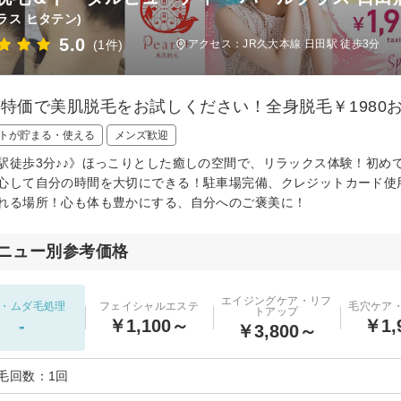
ラス ヒタテン)
5.0
(1件)
アクセス：JR久大本線 日田駅 徒歩3分
大特価で美肌脱毛をお試しください！全身脱毛￥1980お
トが貯まる・使える
メンズ歓迎
駅徒歩3分♪♪》ほっこりとした癒しの空間で、リラックス体験！初め
心して自分の時間を大切にできる！駐車場完備、クレジットカード使
れる場所！心も体も豊かにする、自分へのご褒美に！
ニュー別参考価格
エイジングケア・リフ
・ムダ毛処理
フェイシャルエステ
毛穴ケア
トアップ
-
￥1,100～
￥1,
￥3,800～
毛回数：1回