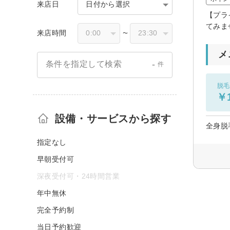
来店日
日付から選択
【プラ
てみま
来店時間
〜
メ
-
条件を指定して検索
件
脱毛
￥1
設備・サービスから探す
全身脱
指定なし
早朝受付可
深夜受付可・24時間営業
年中無休
完全予約制
当日予約歓迎