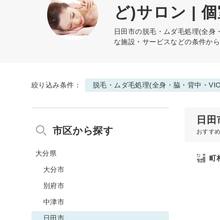
ど)サロン | 
日田市の
脱毛・ムダ毛処理(全身・
な施設・サービスなどの条件か
絞り込み条件：
脱毛・ムダ毛処理(全身・脇・背中・VI
日田
市区から探す
おすす
大分県
町
大分市
別府市
中津市
日田市