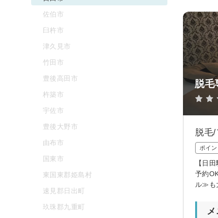
佐伯市
臼杵市
津久見市
竹田市
豊後高田市
脱毛
杵築市
宇佐市
豊後大野市
脱毛
由布市
ポイン
国東市
【日田
予約O
東国東郡姫島村
ル≫も
速見郡日出町
玖珠郡九重町
メ