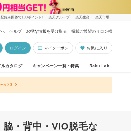
登録＆回答で100ポイント!
楽天グループ
楽天生命
楽天市場
方へ
ヘルプ
お得な情報を受け取る
掲載ご希望のサロン様
ログイン
マイクーポン
お気に入り
イルカタログ
キャンペーン一覧・特集
Raku Lab
5:30
脇・背中・VIO脱毛な