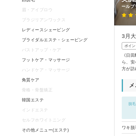
ールプ
眉・アイブロウ
ブラジリアンワックス
レディースシェービング
3月
ブライダルエステ・シェービング
ポイン
バストアップ・ケア
《日田
フットケア・マッサージ
ら、安
方が訪
ハンドケア・マッサージ
角質ケア
メ
骨格・骨盤矯正
韓国エステ
脱毛
インドエステ
セルフホワイトニング
ワキ脱
その他メニュー(エステ)