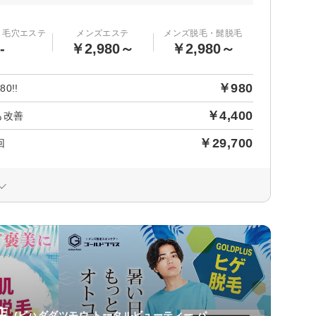
・毛穴エステ
メンズエステ
メンズ脱毛・髭脱毛
-
￥2,980～
￥2,980～
￥980
!!
￥4,400
も改善
￥29,700
回
店
(ビハダダツモウ トータルビューティー パ