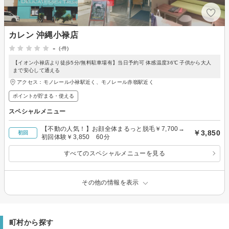
カレン 沖縄小禄店
-
(-件)
【イオン小禄店より徒歩5分/無料駐車場有】当日予約可 体感温度36℃ 子供から大人
まで安心して通える
アクセス：モノレール小禄駅近く、モノレール赤嶺駅近く
ポイントが貯まる・使える
スペシャルメニュー
【不動の人気！】お顔全体まるっと脱毛￥7,700→
￥3,850
初回
初回体験￥3,850 60分
すべてのスペシャルメニューを見る
その他の情報を表示
町村から探す