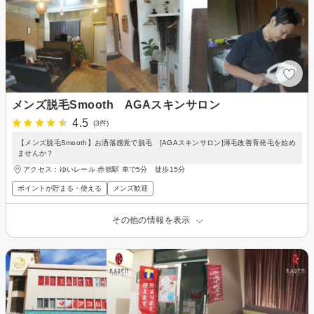
メンズ脱毛Smooth AGAスキンサロン
4.5
(3件)
【メンズ脱毛Smooth】お洒落感覚で脱毛 [AGAスキンサロン]薄毛改善育発毛を始め
ませんか？
アクセス：ゆいレール 赤嶺駅 車で5分 徒歩15分
ポイントが貯まる・使える
メンズ歓迎
その他の情報を表示