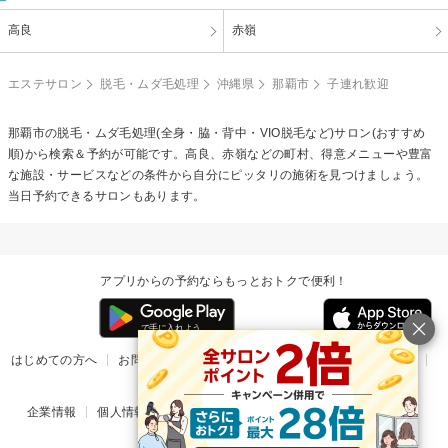
高良
赤嶺
エステサロン
脱毛・ムダ毛処理
沖縄県
那覇市
子連れ歓迎
那覇市の
脱毛・ムダ毛処理(全身・脇・背中・VIO脱毛など)
サロン(おすすめ
順)から検索＆予約が可能です。高良、赤嶺などの町村、得意メニューや豊富
な施設・サービスなどの条件から自分にピッタリの施術を見つけましょう。
当日予約できるサロンもあります。
アプリからの予約ならもっとおトクで便利！
はじめての方へ
お問い合わせ
ヘルプ
リリース情報
利用規約
掲載ご希望のサロン様
企業情報
個人情報保護方針
楽天のサービス一覧
アプリ一覧
© Rakuten Group, Inc.