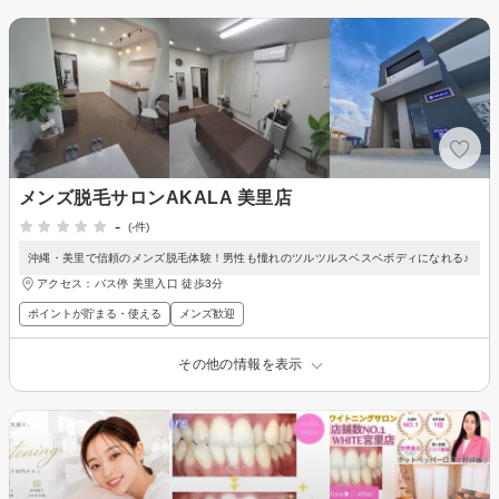
メンズ脱毛サロンAKALA 美里店
-
(-件)
沖縄・美里で信頼のメンズ脱毛体験！男性も憧れのツルツルスベスベボディになれる♪
アクセス：バス停 美里入口 徒歩3分
ポイントが貯まる・使える
メンズ歓迎
その他の情報を表示