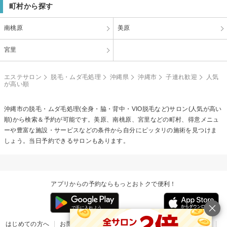
町村から探す
南桃原
美原
宮里
エステサロン
脱毛・ムダ毛処理
沖縄県
沖縄市
子連れ歓迎
人気
が高い順
沖縄市の
脱毛・ムダ毛処理(全身・脇・背中・VIO脱毛など)
サロン(人気が高い
順)から検索＆予約が可能です。美原、南桃原、宮里などの町村、得意メニュ
ーや豊富な施設・サービスなどの条件から自分にピッタリの施術を見つけま
しょう。当日予約できるサロンもあります。
アプリからの予約ならもっとおトクで便利！
はじめての方へ
お問い合わせ
ヘルプ
リリース情報
利用規約