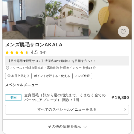
メンズ脱毛サロンAKALA
4.5
(1件)
【男性専用★脱毛サロン】清潔感UPで印象UPを目指す方へ！！
アクセス：沖縄自動車道・高速道路 沖縄南インター 徒歩15分
◎ 本日空席あり
ポイントが貯まる・使える
メンズ歓迎
スペシャルメニュー
全身脱毛（顔から足の指先まで、くまなく全ての
￥19,800
初回
パーツにアプローチ） 回数：1回
すべてのスペシャルメニューを見る
その他の情報を表示