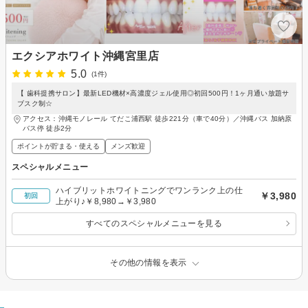
エクシアホワイト沖縄宮里店
5.0
(1件)
【 歯科提携サロン】最新LED機材×高濃度ジェル使用◎初回500円！1ヶ月通い放題サ
ブスク制☆
アクセス：沖縄モノレール てだこ浦西駅 徒歩221分（車で40分）／沖縄バス 加納原
バス停 徒歩2分
ポイントが貯まる・使える
メンズ歓迎
スペシャルメニュー
ハイブリットホワイトニングでワンランク上の仕
￥3,980
初回
上がり♪￥8,980→￥3,980
すべてのスペシャルメニューを見る
その他の情報を表示