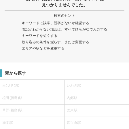
見つかりませんでした。
検索のヒント
キーワードに誤字、脱字がないか確認する
表記がわからない場合は、すべてひらがなで入力する
キーワードを短くする
絞り込みの条件を減らす、または変更する
エリアや駅などを変更する
駅から探す
泉(ＪＲ)駅
いわき駅
植田(福島)駅
内郷駅
草野(福島)駅
勿来駅
湯本駅
四ツ倉駅