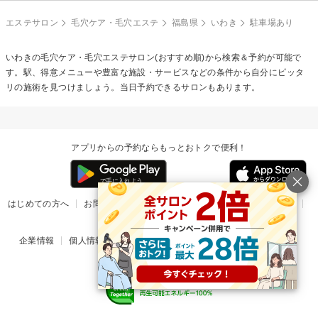
エステサロン
毛穴ケア・毛穴エステ
福島県
いわき
駐車場あり
いわきの
毛穴ケア・毛穴エステ
サロン(おすすめ順)から検索＆予約が可能で
す。駅、得意メニューや豊富な施設・サービスなどの条件から自分にピッタ
リの施術を見つけましょう。当日予約できるサロンもあります。
アプリからの予約ならもっとおトクで便利！
はじめての方へ
お問い合わせ
ヘルプ
リリース情報
利用規約
掲載ご希望のサロン様
企業情報
個人情報保護方針
楽天のサービス一覧
アプリ一覧
© Rakuten Group, Inc.