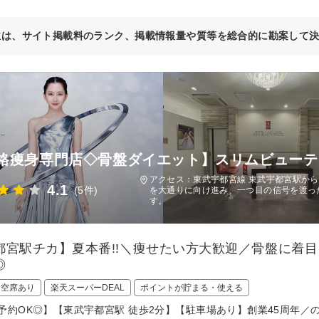
位は、サイト掲載料のランク、掲載情報量や質等を総合的に勘案して
格痩身専門店◇骨盤ダイエット】スリムビューテ
アクセス：東武宇都宮線 東武宇都宮駅から
4.1
(5件)
を大通りに向け進み、一つ目の信号を渡った
す。
都宮駅チカ】夏本番!!＼痩せたい方大歓迎／骨盤に着
◎
日空席あり
楽天スーパーDEAL
ポイントが貯まる・使える
予約OK◎】【東武宇都宮駅 徒歩2分】【駐車場あり】創業45周年／の