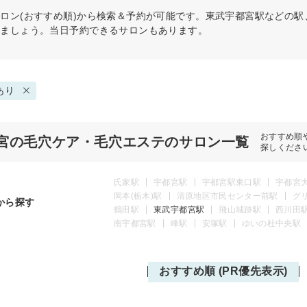
ロン(おすすめ順)から検索＆予約が可能です。東武宇都宮駅などの
けましょう。当日予約できるサロンもあります。
あり
おすすめ順
宮の毛穴ケア・毛穴エステのサロン一覧
探しくださ
氏家駅
宇都宮駅
宇都宮駅東口駅
宇都宮
岡本(栃木)駅
清原地区市民センター前駅
グ
から探す
鶴田駅
東武宇都宮駅
飛山城跡駅
西川田
南宇都宮駅
峰駅
安塚駅
ゆいの杜中央駅
おすすめ順 (PR優先表示)