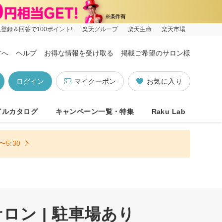
登録＆回答で100ポイント!
楽天グループ
楽天生命
楽天市場
方へ
ヘルプ
お得な情報を受け取る
掲載ご希望のサロン様
ログイン
マイクーポン
お気に入り
イルカタログ
キャンペーン一覧・特集
Raku Lab
5:30
ン | 駐車場あり