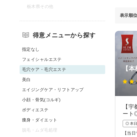
栃木県その他
表示順
得意メニューから探す
指定なし
フェイシャルエステ
【本
毛穴ケア・毛穴エステ
美白
エイジングケア・リフトアップ
小顔・骨気(コルギ)
【宇
ボディエステ
ート
痩身・ダイエット
◎ 本
脱毛・ムダ毛処理
【当日