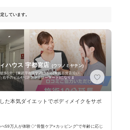
決定しています。
ィハウス 宇都宮店
(ウツノミヤテン)
徒歩1分、[東武宇都宮駅西口から]東武百貨店沿い
右手のビル4F(1Fファミリーマート)になりま
目した本気ダイエットでボディメイクをサポ
べ59万人が体験◇“骨盤ケア×カッピング”で年齢に応じ