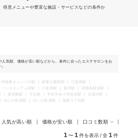
駅、得意メニューや豊富な施設・サービスなどの条件か
や人気順、価格が安い順などから、条件に合ったエステサロンをお
い。
大学陽東キャンパス駅
駅東公園前駅
江曽島駅
リーンスタジアム前駅
小金井駅
雀宮駅
清陵高校前駅
駅
東宿郷駅
平石駅
平石中央小学校前駅
宝積寺駅
ゆいの杜西駅
ゆいの杜東駅
陽東３丁目駅
人気が高い順
価格が安い順
口コミ数順
1
1
1
〜
件を表示 / 全
件