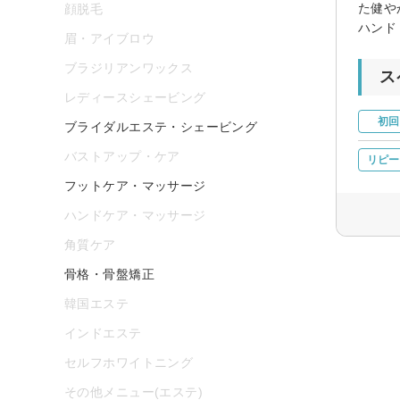
た健や
顔脱毛
ハンド
眉・アイブロウ
ブラジリアンワックス
ス
レディースシェービング
初回
ブライダルエステ・シェービング
バストアップ・ケア
リピー
フットケア・マッサージ
ハンドケア・マッサージ
角質ケア
骨格・骨盤矯正
韓国エステ
インドエステ
セルフホワイトニング
その他メニュー(エステ)