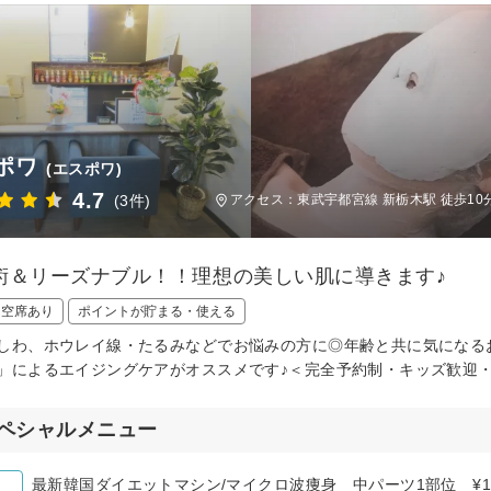
ポワ
(エスポワ)
4.7
(3件)
アクセス：東武宇都宮線 新栃木駅 徒歩10
術＆リーズナブル！！理想の美しい肌に導きます♪
日空席あり
ポイントが貯まる・使える
しわ、ホウレイ線・たるみなどでお悩みの方に◎年齢と共に気になる
」によるエイジングケアがオススメです♪＜完全予約制・キッズ歓迎
ペシャルメニュー
最新韓国ダイエットマシン/マイクロ波痩身 中パーツ1部位 ¥19