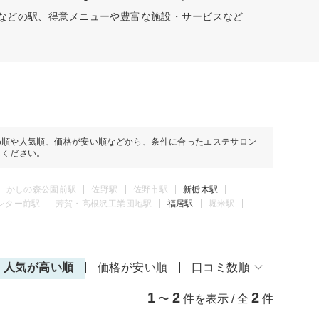
駅などの駅、得意メニューや豊富な施設・サービスなど
め順や人気順、価格が安い順などから、条件に合ったエステサロン
しください。
かしの森公園前駅
佐野駅
佐野市駅
新栃木駅
ンター前駅
芳賀・高根沢工業団地駅
福居駅
堀米駅
人気が高い順
価格が安い順
口コミ数順
1
2
2
〜
件を表示 / 全
件