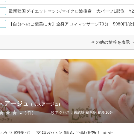
最新韓国ダイエットマシン/マイクロ波痩身 大パーツ1部位 ¥22
【自分へのご褒美に★】全身アロママッサージ70分 5980円/
その他の情報を表示
・アージュ
(リスアージュ)
-
(-件)
アクセス：東武線 福居駅 徒歩10分
ックス空間で、至福のひと時をご提供致します。