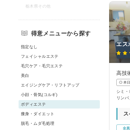
栃木県その他
得意メニューから探す
エス
指定なし
フェイシャルエステ
毛穴ケア・毛穴エステ
高技
美白
◎ 本
エイジングケア・リフトアップ
シミ・
小顔・骨気(コルギ)
リンパ
ボディエステ
ス
痩身・ダイエット
脱毛・ムダ毛処理
全員