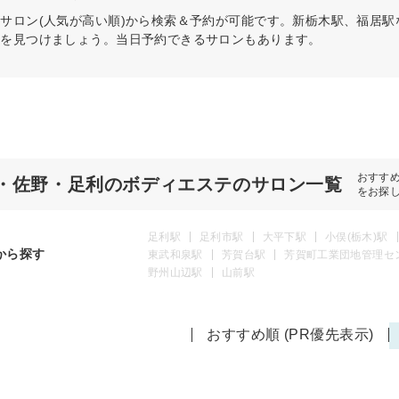
テ
サロン(人気が高い順)から検索＆予約が可能です。新栃木駅、福居
術を見つけましょう。当日予約できるサロンもあります。
おすす
・佐野・足利のボディエステのサロン一覧
をお探
足利駅
足利市駅
大平下駅
小俣(栃木)駅
から探す
東武和泉駅
芳賀台駅
芳賀町工業団地管理セ
野州山辺駅
山前駅
おすすめ順 (PR優先表示)