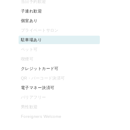
当日予約歓迎
子連れ歓迎
個室あり
プライベートサロン
駐車場あり
ペット可
喫煙可
クレジットカード可
QR・バーコード決済可
電子マネー決済可
バリアフリー
男性歓迎
Foreigners Welcome