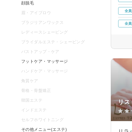
顔脱毛
全員
眉・アイブロウ
ブラジリアンワックス
全員
レディースシェービング
ブライダルエステ・シェービング
バストアップ・ケア
フットケア・マッサージ
ハンドケア・マッサージ
角質ケア
骨格・骨盤矯正
韓国エステ
リス
インドエステ
セルフホワイトニング
その他メニュー(エステ)
リラ