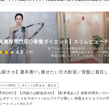
格痩身専門店◇骨盤ダイエット】スリムビューテ
アクセス：小山駅徒歩3分／ロブレイズミ
4.5
(1件)
イズミヤという建物があります。その建物
車場の2階になります。※ロブレイズミヤ
山駅チカ】夏本番!!＼痩せたい方大歓迎／骨盤に着目
ーパーDEAL
ポイントが貯まる・使える
予約OK◎】【JR線小山駅徒歩3分】【駐車場あり】創業45周年／のべ
なボディづくりをサポート♪セルフケアが難しい骨盤まわりもプロの手
リートメント#エステ