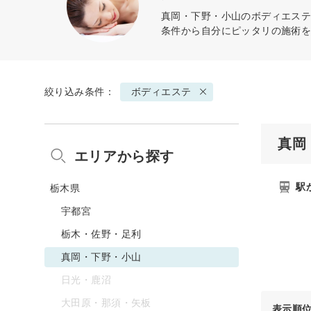
真岡・下野・小山の
ボディエス
条件から自分にピッタリの施術
絞り込み条件：
ボディエステ
真岡
エリアから探す
駅
栃木県
宇都宮
栃木・佐野・足利
真岡・下野・小山
日光・鹿沼
大田原・那須・矢板
表示順