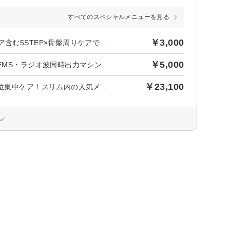
すべてのスペシャルメニューを見る
￥3,000
後日【954円】相当ポイントバック／【美ボディメイク】温めケア含む5STEP×骨盤周りケアでスッキリ！代謝サポート◎80分￥3000
￥5,000
後日【1,590円】相当ポイントバック／【二の腕ケア】キャビ・EMS・ラジオ波同時出力マシン×骨盤周りケアで華奢見えライン80分¥5000
￥23,100
後日【2,100円】相当ポイントバック／【都度払い】気になる部位集中ケア！スリム内の人気メニュー☆骨盤周りケア¥23100