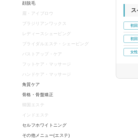
顔脱毛
ス
眉・アイブロウ
ブラジリアンワックス
初回
レディースシェービング
初回
ブライダルエステ・シェービング
女性
バストアップ・ケア
フットケア・マッサージ
ハンドケア・マッサージ
角質ケア
骨格・骨盤矯正
韓国エステ
インドエステ
セルフホワイトニング
その他メニュー(エステ)