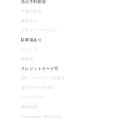
当日予約歓迎
子連れ歓迎
個室あり
プライベートサロン
駐車場あり
ペット可
喫煙可
クレジットカード可
QR・バーコード決済可
電子マネー決済可
バリアフリー
男性歓迎
Foreigners Welcome