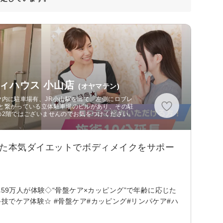
ィハウス 小山店
(オヤマテン)
ヤ内に駐車場有、JR小山駅を出て、左側にロブレ
と繋がっている立体駐車場のビルがあり、その駐
の2階ではございませんのでお気をつけください。
した本気ダイエットでボディメイクをサポー
59万人が体験◇“骨盤ケア×カッピング”で年齢に応じた
技でケア体験☆ #骨盤ケア#カッピング#リンパケア#ハ