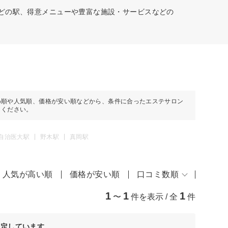
などの駅、得意メニューや豊富な施設・サービスなどの
め順や人気順、価格が安い順などから、条件に合ったエステサロン
しください。
自治医大駅
野木駅
真岡駅
人気が高い順
価格が安い順
口コミ数順
1
1
1
〜
件を表示 / 全
件
決定しています。