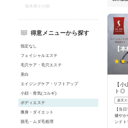
栃木県その他
得意メニューから探す
指定なし
【本
フェイシャルエステ
毛穴ケア・毛穴エステ
美白
エイジングケア・リフトアップ
【小
ト◎
小顔・骨気(コルギ)
楽天ス
ボディエステ
【当日
痩身・ダイエット
健やか
脱毛・ムダ毛処理
ンドト