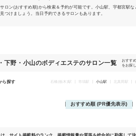
テ
サロン(おすすめ順)から検索＆予約が可能です。小山駅、宇都宮駅
を見つけましょう。当日予約できるサロンもあります。
おすす
・下野・小山のボディエステのサロン一覧
をお探
から探す
石橋(栃木)駅
市塙駅
小山駅
北真岡駅
おすすめ順 (PR優先表示)
位は、サイト掲載料のランク、掲載情報量や質等を総合的に勘案して