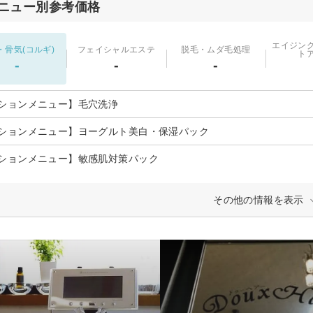
ニュー別参考価格
エイジン
・骨気(コルギ)
フェイシャルエステ
脱毛・ムダ毛処理
ト
-
-
-
ションメニュー】毛穴洗浄
ションメニュー】ヨーグルト美白・保湿パック
ションメニュー】敏感肌対策パック
その他の情報を表示