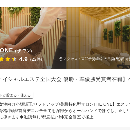
 ONE
(ザ ワン)
4.9
(22件)
アクセス：東武伊勢崎線 太田(群馬)駅 徒
ェイシャルエステ全国大会 優勝・準優勝受賞者在籍】小
トが貯まる・使える
女性向け小顔矯正/リフトアップ/美肌特化型サロンTHE ONE】エ
骨格/顔筋/首肩デコルテ全てを深部からオールハンドでほぐし、正し
に導きます◆勧誘無し/都度払い制/完全個室で極上