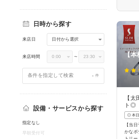
日時から探す
来店日
日付から選択
【本
来店時間
〜
-
条件を指定して検索
件
【太
ト◎
設備・サービスから探す
◎ 本
指定なし
【当日
かなボ
早朝受付可
トリー