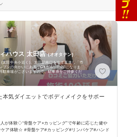
ィハウス 太田店
(オオタテン)
(太田中央小近く)、太田駅南口を出て直進し「市
レブンの向かいにある「OKビル」の2Fになりま
料駐車場がございますので、駐車券をご持参くだ
した本気ダイエットでボディメイクをサポー
万人が体験◇“骨盤ケア×カッピング”で年齢に応じた健や
ケア体験☆ #骨盤ケア#カッピング#リンパケア#ハンド