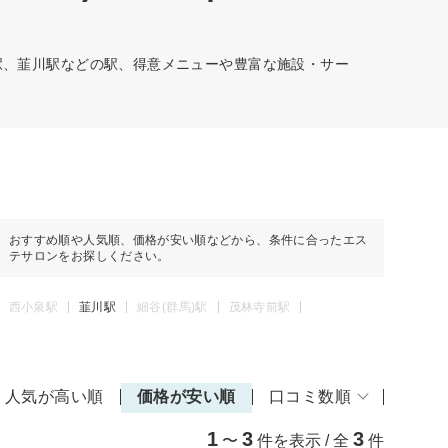
)駅、韮川駅などの駅、得意メニューや豊富な施設・サー
おすすめ順や人気順、価格が安い順などから、条件に合ったエス
テサロンをお探しください。
西小泉駅
韮川駅
細谷(群馬)駅
茂林寺前駅
人気が高い順
価格が安い順
口コミ数順
1
3
3
〜
件を表示 / 全
件