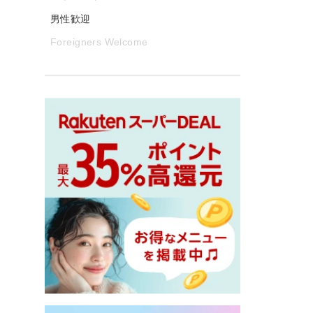
男性歓迎
Foreigners Welcome