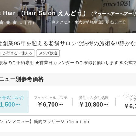
x Hair （Hair Salon えんどう）
(ドゥーヘアーヘアー
-
(-件)
アクセス：東武伊勢崎線 韮川駅 徒歩25分
は創業95年を迎える老舗サロンで納得の施術を!!静か
トが貯まる・使える
メンズ歓迎
規様のご予約専用 ★営業日カレンダーのご確認お願いします ※公式
ニュー別参考価格
エイジン
・骨気(コルギ)
フェイシャルエステ
脱毛・ムダ毛処理
ト
1,500～
￥6,700～
￥10,800～
￥6,
ションメニュー】筋肉マッサージ（15ｍｉｎ）