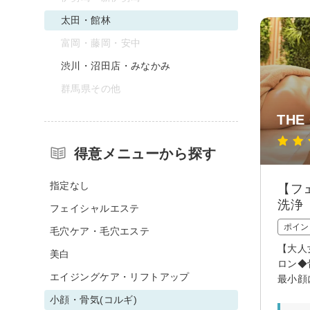
太田・館林
富岡・藤岡・安中
渋川・沼田店・みなかみ
群馬県その他
THE
得意メニューから探す
指定なし
【フ
洗浄
フェイシャルエステ
ポイン
毛穴ケア・毛穴エステ
【大人
美白
ロン◆
エイジングケア・リフトアップ
最小顔
小顔・骨気(コルギ)