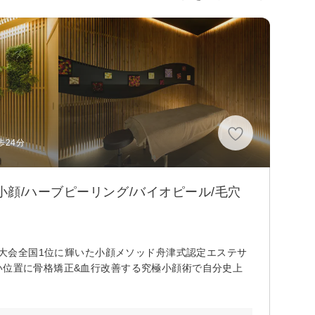
歩24分
顔/ハーブピーリング/バイオピール/毛穴
ステ大会全国1位に輝いた小顔メソッド舟津式認定エステサ
い位置に骨格矯正&血行改善する究極小顔術で自分史上