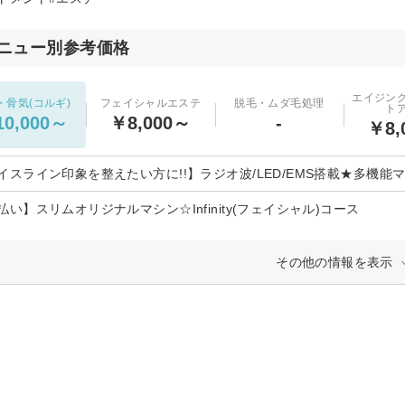
ニュー別参考価格
エイジン
・骨気(コルギ)
フェイシャルエステ
脱毛・ムダ毛処理
ト
0,000～
￥8,000～
-
￥8,
イスライン印象を整えたい方に!!】ラジオ波/LED/EMS搭載★多機能マシ
払い】スリムオリジナルマシン☆Infinity(フェイシャル)コース
その他の情報を表示