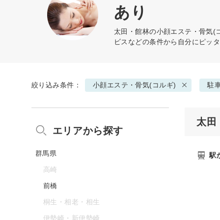
あり
太田・館林の
小顔エステ・骨気(
ビスなどの条件から自分にピッ
絞り込み条件：
小顔エステ・骨気(コルギ)
駐
太田
エリアから探す
群馬県
駅
高崎
前橋
桐生・相老・相生
伊勢崎・新伊勢崎