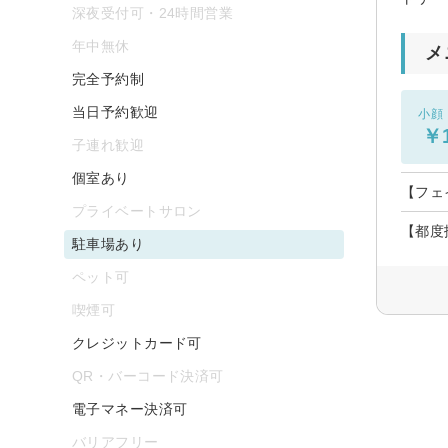
深夜受付可・24時間営業
年中無休
メ
完全予約制
当日予約歓迎
小顔
￥1
子連れ歓迎
個室あり
【フェ
プライベートサロン
【都度
駐車場あり
ペット可
喫煙可
クレジットカード可
QR・バーコード決済可
電子マネー決済可
バリアフリー