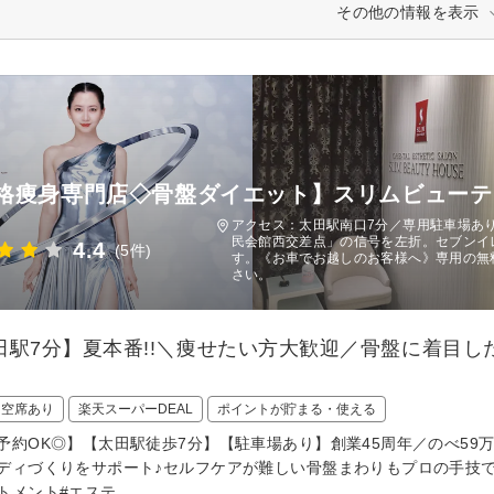
その他の情報を表示
格痩身専門店◇骨盤ダイエット】スリムビューテ
アクセス：太田駅南口7分／専用駐車場あり
民会館西交差点」の信号を左折。セブンイ
4.4
(5件)
す。《お車でお越しのお客様へ》専用の無
さい。
田駅7分】夏本番!!＼痩せたい方大歓迎／骨盤に着目
日空席あり
楽天スーパーDEAL
ポイントが貯まる・使える
予約OK◎】【太田駅徒歩7分】【駐車場あり】創業45周年／のべ59
ディづくりをサポート♪セルフケアが難しい骨盤まわりもプロの手技で
トメント#エステ