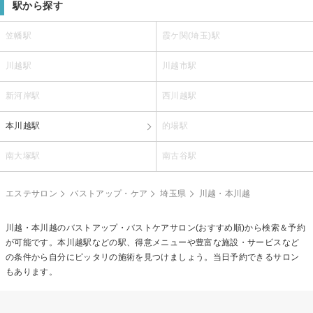
駅から探す
笠幡駅
霞ケ関(埼玉)駅
川越駅
川越市駅
新河岸駅
西川越駅
本川越駅
的場駅
南大塚駅
南古谷駅
エステサロン
バストアップ・ケア
埼玉県
川越・本川越
川越・本川越の
バストアップ・バストケア
サロン(おすすめ順)から検索＆予約
が可能です。本川越駅などの駅、得意メニューや豊富な施設・サービスなど
の条件から自分にピッタリの施術を見つけましょう。当日予約できるサロン
もあります。