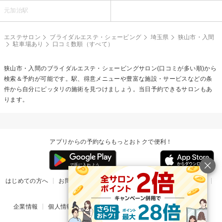
元加治駅
エステサロン
ブライダルエステ・シェービング
埼玉県
狭山市・入間
駐車場あり
口コミ数順（すべて）
狭山市・入間の
ブライダルエステ・シェービング
サロン(口コミが多い順)から
検索＆予約が可能です。駅、得意メニューや豊富な施設・サービスなどの条
件から自分にピッタリの施術を見つけましょう。当日予約できるサロンもあ
ります。
アプリからの予約ならもっとおトクで便利！
はじめての方へ
お問い合わせ
ヘルプ
リリース情報
利用規約
掲載ご希望のサロン様
企業情報
個人情報保護方針
楽天のサービス一覧
アプリ一覧
© Rakuten Group, Inc.