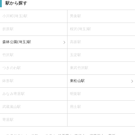
駅から探す
小川町(埼玉)駅
男衾駅
折原駅
桜沢(埼玉)駅
森林公園(埼玉)駅
高坂駅
竹沢駅
玉淀駅
つきのわ駅
東武竹沢駅
鉢形駅
東松山駅
みなみ寄居駅
明覚駅
武蔵嵐山駅
用土駅
寄居駅