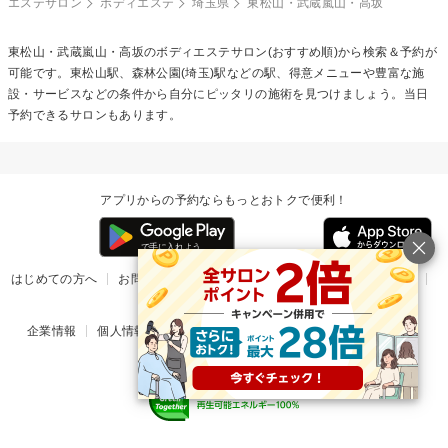
エステサロン
ボディエステ
埼玉県
東松山・武蔵嵐山・高坂
東松山・武蔵嵐山・高坂の
ボディエステ
サロン(おすすめ順)から検索＆予約が
可能です。東松山駅、森林公園(埼玉)駅などの駅、得意メニューや豊富な施
設・サービスなどの条件から自分にピッタリの施術を見つけましょう。当日
予約できるサロンもあります。
アプリからの予約ならもっとおトクで便利！
はじめての方へ
お問い合わせ
ヘルプ
リリース情報
利用規約
掲載ご希望のサロン様
企業情報
個人情報保護方針
楽天のサービス一覧
アプリ一覧
© Rakuten Group, Inc.