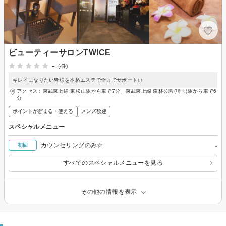
ビューティーサロンTWICE
-
(-件)
キレイになりたい皆様を本格エステで全力でサポート♪♪
アクセス：東武東上線 東松山駅から車で7分、東武東上線 森林公園(埼玉)駅から車で6
分
ポイントが貯まる・使える
メンズ歓迎
スペシャルメニュー
-
カウンセリングのみ☆
初回
すべてのスペシャルメニューを見る
その他の情報を表示