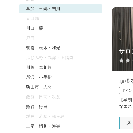
草加・三郷・吉川
春日部
川口・蕨
戸田
朝霞・志木・和光
サロ
ふじみ野・鶴瀬・上福岡
川越・本川越
所沢・小手指
頑張
狭山市・入間
ポイン
飯能・日高・秩父
【早朝
なエス
熊谷・行田
坂戸・若葉・鶴ヶ島
メ
上尾・桶川・鴻巣