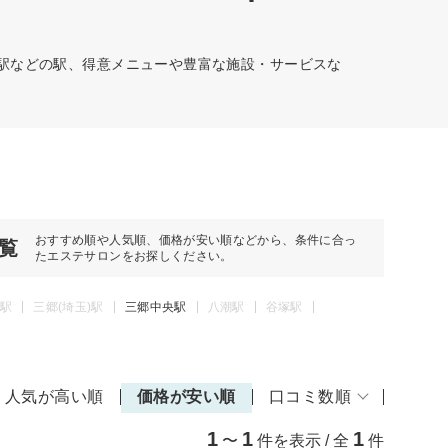
央駅などの駅、得意メニューや豊富な施設・サービスな
おすすめ順や人気順、価格が安い順などから、条件に合っ
覧
たエステサロンをお探しください。
駅
三郷(埼玉)駅
三郷中央駅
八潮駅
谷塚駅
人気が高い順
価格が安い順
口コミ数順
1
1
1
〜
件を表示 / 全
件