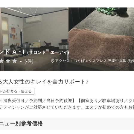
ンド A・I
(サロンド エーアイ)
-
(-件)
アクセス：つくばエクスプレス 三郷中央駅 徒歩
る大人女性のキレイを全力サポート♪
トが貯まる・使える
・深夜受付可／予約制／当日予約歓迎】【個室あり／駐車場あり／ク
テティシャンがご対応させていただきます。エステが初めての方もお
ニュー別参考価格