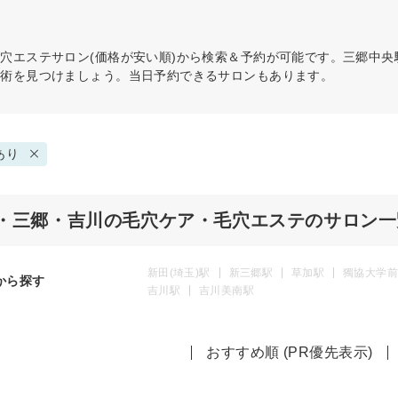
毛穴エステ
サロン(価格が安い順)から検索＆予約が可能です。三郷中
施術を見つけましょう。当日予約できるサロンもあります。
あり
・三郷・吉川の毛穴ケア・毛穴エステのサロン一
新田(埼玉)駅
新三郷駅
草加駅
獨協大学前
から探す
吉川駅
吉川美南駅
おすすめ順 (PR優先表示)