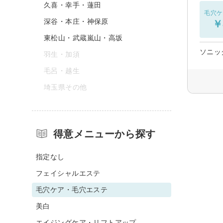
久喜・幸手・蓮田
毛穴ケ
深谷・本庄・神保原
￥
東松山・武蔵嵐山・高坂
ソニッ
羽生・加須
毛呂・越生
埼玉県その他
得意メニューから探す
指定なし
フェイシャルエステ
毛穴ケア・毛穴エステ
美白
エイジングケア・リフトアップ