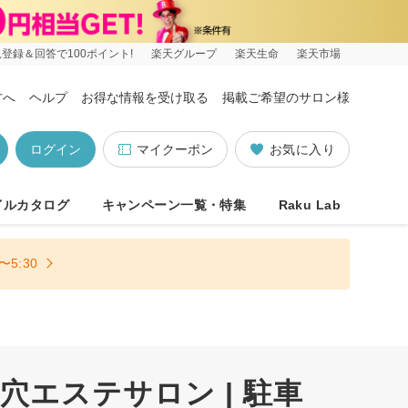
登録＆回答で100ポイント!
楽天グループ
楽天生命
楽天市場
方へ
ヘルプ
お得な情報を受け取る
掲載ご希望のサロン様
ログイン
マイクーポン
お気に入り
イルカタログ
キャンペーン一覧・特集
Raku Lab
5:30
エステサロン | 駐車