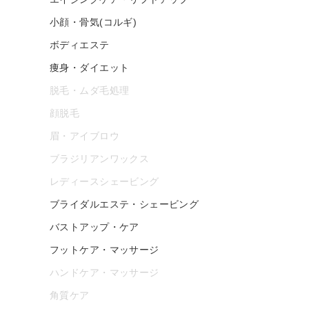
小顔・骨気(コルギ)
ボディエステ
痩身・ダイエット
脱毛・ムダ毛処理
顔脱毛
眉・アイブロウ
ブラジリアンワックス
レディースシェービング
ブライダルエステ・シェービング
バストアップ・ケア
フットケア・マッサージ
ハンドケア・マッサージ
角質ケア