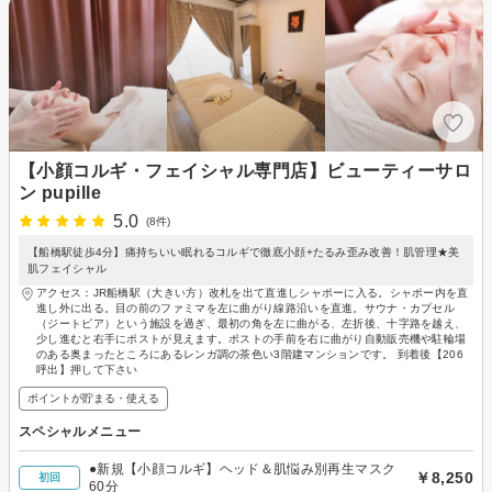
【小顔コルギ・フェイシャル専門店】ビューティーサロ
ン pupille
5.0
(8件)
【船橋駅徒歩4分】痛持ちいい眠れるコルギで徹底小顔+たるみ歪み改善！肌管理★美
肌フェイシャル
アクセス：JR船橋駅（大きい方）改札を出て直進しシャポーに入る。シャポー内を直
進し外に出る。目の前のファミマを左に曲がり線路沿いを直進。サウナ・カプセル
（ジートピア）という施設を過ぎ、最初の角を左に曲がる、左折後、十字路を越え、
少し進むと右手にポストが見えます。ポストの手前を右に曲がり自動販売機や駐輪場
のある奥まったところにあるレンガ調の茶色い3階建マンションです。 到着後【206
呼出】押して下さい
ポイントが貯まる・使える
スペシャルメニュー
●新規【小顔コルギ】ヘッド＆肌悩み別再生マスク
￥8,250
初回
60分