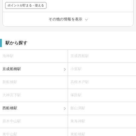
ポイントが貯まる・使える
その他の情報を表示
駅から探す
海神駅
京成西船駅
京成船橋駅
小室駅
新船橋駅
高根木戸駅
大神宮下駅
塚田駅
西船橋駅
飯山満駅
原木中山駅
東海神駅
東中山駅
東船橋駅