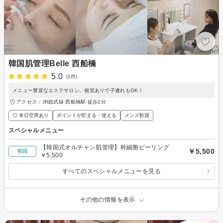
韓国肌管理Belle 西船橋
5.0
(1件)
メニュー豊富なエステサロン。個室ありで子連れもOK！
アクセス：JR総武線 西船橋駅 徒歩2分
◎ 本日空席あり
ポイントが貯まる・使える
メンズ歓迎
スペシャルメニュー
【韓国式オルチャン肌管理】幹細胞ピーリング
￥5,500
初回
￥5,500
すべてのスペシャルメニューを見る
その他の情報を表示