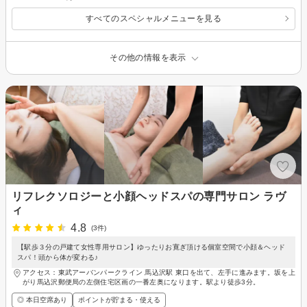
すべてのスペシャルメニューを見る
その他の情報を表示
リフレクソロジーと小顔ヘッドスパの専門サロン ラヴ
ィ
4.8
(3件)
【駅歩３分の戸建て女性専用サロン】ゆったりお寛ぎ頂ける個室空間で小顔＆ヘッド
スパ！頭から体が変わる♪
アクセス：東武アーバンパークライン 馬込沢駅 東口を出て、左手に進みます。坂を上
がり馬込沢郵便局の左側住宅区画の一番左奥になります。駅より徒歩3分。
◎ 本日空席あり
ポイントが貯まる・使える