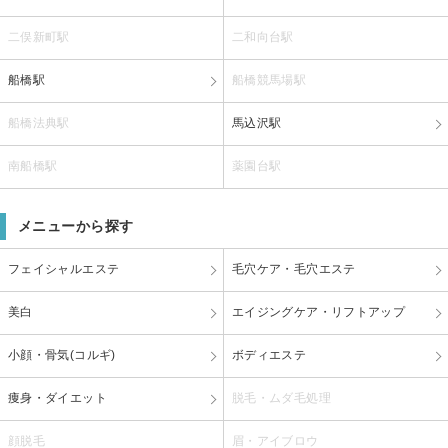
二俣新町駅
二和向台駅
船橋駅
船橋競馬場駅
船橋法典駅
馬込沢駅
南船橋駅
薬園台駅
メニューから探す
フェイシャルエステ
毛穴ケア・毛穴エステ
美白
エイジングケア・リフトアップ
小顔・骨気(コルギ)
ボディエステ
痩身・ダイエット
脱毛・ムダ毛処理
顔脱毛
眉・アイブロウ