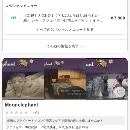
スペシャルメニュー
【新規】人気NO.1【たるみ/エラはり/ほうれい
￥7,900
初回
線】 シャープフェイス小顔矯正＋パイラナイト70
分
すべてのスペシャルメニューを見る
その他の情報を表示
Moonelephant
-
(-件)
船橋のプライベートサロン◇贅沢なケアで日頃の疲れを癒しませんか？
アクセス：JR総武線、JR総武快速、京成 船橋駅 徒歩15分