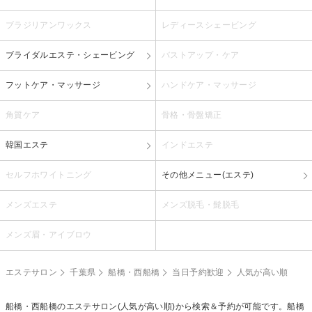
ブラジリアンワックス
レディースシェービング
ブライダルエステ・シェービング
バストアップ・ケア
フットケア・マッサージ
ハンドケア・マッサージ
角質ケア
骨格・骨盤矯正
韓国エステ
インドエステ
セルフホワイトニング
その他メニュー(エステ)
メンズエステ
メンズ脱毛・髭脱毛
メンズ眉・アイブロウ
エステサロン
千葉県
船橋・西船橋
当日予約歓迎
人気が高い順
船橋・西船橋のエステサロン(人気が高い順)から検索＆予約が可能です。船橋