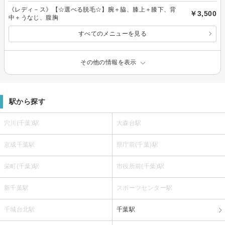
《レディ－ス》【☆選べる脱毛☆】腕＋脇、膝上＋膝下、背
￥3,500
中＋うなじ、腹胸
すべてのメニューを見る
その他の情報を表示
駅から探す
穴川(千葉)駅
大森台駅
京成千葉駅
県庁前(千葉)駅
栄町(千葉)駅
市役所前(千葉)駅
新千葉駅
スポーツセンター駅
千城台北駅
千葉駅