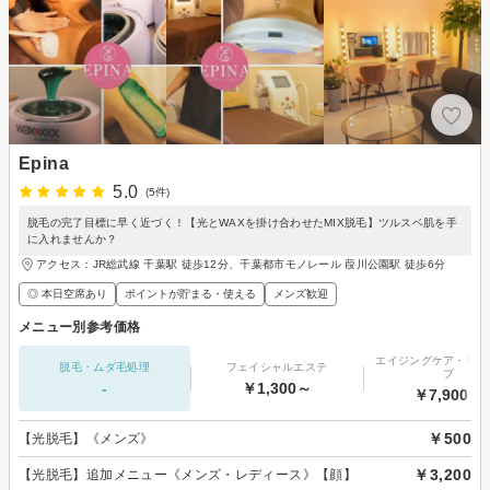
Epina
5.0
(5件)
脱毛の完了目標に早く近づく！【光とWAXを掛け合わせたMIX脱毛】ツルスベ肌を手
に入れませんか？
アクセス：JR総武線 千葉駅 徒歩12分、千葉都市モノレール 葭川公園駅 徒歩6分
◎ 本日空席あり
ポイントが貯まる・使える
メンズ歓迎
メニュー別参考価格
エイジングケア・リフ
脱毛・ムダ毛処理
フェイシャルエステ
プ
-
￥1,300～
￥7,900～
￥500
【光脱毛】《メンズ》
￥3,200
【光脱毛】追加メニュー《メンズ・レディース》【顔】