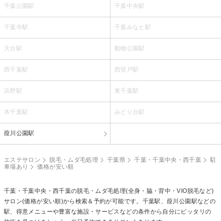
千葉公園駅
千葉中央駅
千葉寺駅
千葉みなと駅
天台駅
動物公園駅
西千葉駅
西登戸駅
浜野駅
東千葉駅
本千葉駅
みどり台駅
葭川公園駅
エステサロン
脱毛・ムダ毛処理
千葉県
千葉・千葉中央・西千葉
駐
車場あり
価格が安い順
千葉・千葉中央・西千葉の
脱毛・ムダ毛処理(全身・脇・背中・VIO脱毛など)
サロン(価格が安い順)から検索＆予約が可能です。千葉駅、葭川公園駅などの
駅、得意メニューや豊富な施設・サービスなどの条件から自分にピッタリの