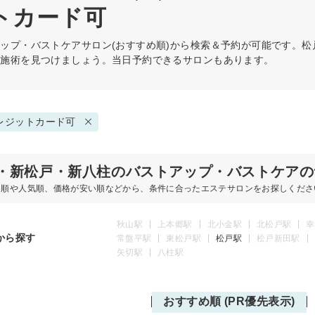
ットカード可
アップ・バストケア
サロン(おすすめ順)から検索＆予約が可能です。
の施術を見つけましょう。当日予約できるサロンもあります。
レジットカード可
・新松戸・新八柱のバストアップ・バストケアの
め順や人気順、価格が安い順などから、条件に合ったエステサロンをお探しくださ
秋山駅
上本郷駅
北小金駅
北松戸駅
幸
から探す
常盤平駅
東松戸駅
松戸駅
松戸新田駅
矢切駅
八柱駅
おすすめ順 (PR優先表示)