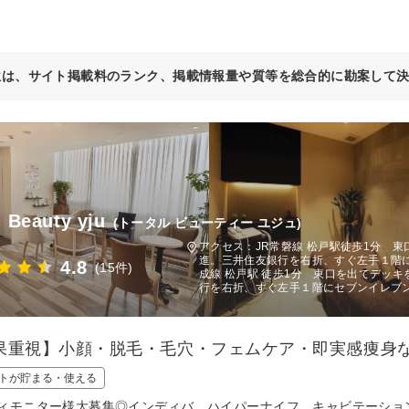
位は、サイト掲載料のランク、掲載情報量や質等を総合的に勘案して
l Beauty yju
(トータル ビューティー ユジュ)
アクセス：JR常磐線 松戸駅徒歩1分 
進。三井住友銀行を右折、すぐ左手１階
4.8
(15件)
成線 松戸駅 徒歩1分 東口を出てデッ
行を右折、すぐ左手１階にセブンイレブ
果重視】小顔・脱毛・毛穴・フェムケア・即実感痩身
トが貯まる・使える
ィモニター様大募集◎インディバ、ハイパーナイフ、キャビテーショ