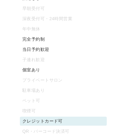
早朝受付可
深夜受付可・24時間営業
年中無休
完全予約制
当日予約歓迎
子連れ歓迎
個室あり
プライベートサロン
駐車場あり
ペット可
喫煙可
クレジットカード可
QR・バーコード決済可