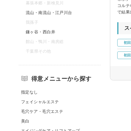
幕張本郷・新検見川
コルテ
で結果
流山・南流山・江戸川台
我孫子
ス
鎌ヶ谷・西白井
館山・鴨川・南房総
初回
千葉県その他
初回
得意メニューから探す
指定なし
フェイシャルエステ
毛穴ケア・毛穴エステ
美白
エイジングケア・リフトアップ