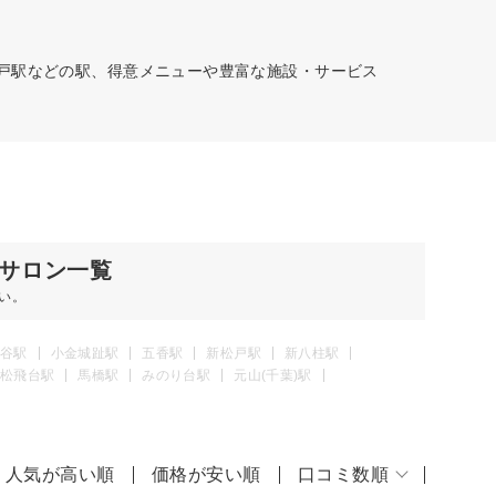
松戸駅などの駅、得意メニューや豊富な施設・サービス
サロン一覧
い。
谷駅
小金城趾駅
五香駅
新松戸駅
新八柱駅
松飛台駅
馬橋駅
みのり台駅
元山(千葉)駅
人気が高い順
価格が安い順
口コミ数順