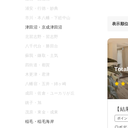
浦安・行徳・妙典
市川・本八幡・下総中山
表示順
津田沼・京成津田沼
北習志野・習志野
八千代台・勝田台
蘇我・鎌取・土気
四街道・都賀
Tota
木更津・君津
八幡宿・五井・姉ヶ崎
成田・佐倉・ユーカリが丘
銚子・旭
【結
茂原・東金・成東
ポイン
稲毛・稲毛海岸
◎ボデ