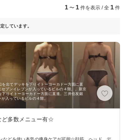
1
1
1
〜
件を表示 / 全
件
決定しています。
東口を出てデッキを下りイトーヨーカドー方面に直
にセブンイレブンが入っているビルの４階。、新京
キを下りイトーヨーカドー方面に直進。三井住友銀
ンが入っているビルの４階。
など多数メニュー有☆
ンなどを使い本気の痩身ケアが可能☆顔筋、ヘッド、デ