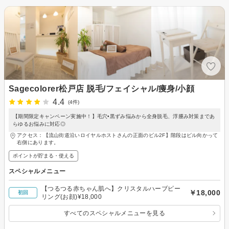
Sagecolorer松戸店 脱毛/フェイシャル/痩身/小顔
4.4
(4件)
【期間限定キャンペーン実施中！】毛穴•黒ずみ悩みから全身脱毛、浮腫み対策まであ
らゆるお悩みに対応◎
アクセス：【流山街道沿いロイヤルホストさんの正面のビル2F】階段はビル向かって
右側にあります。
ポイントが貯まる・使える
スペシャルメニュー
【つるつる赤ちゃん肌へ】クリスタルハーブピー
￥18,000
初回
リング(お顔)¥18,000
すべてのスペシャルメニューを見る