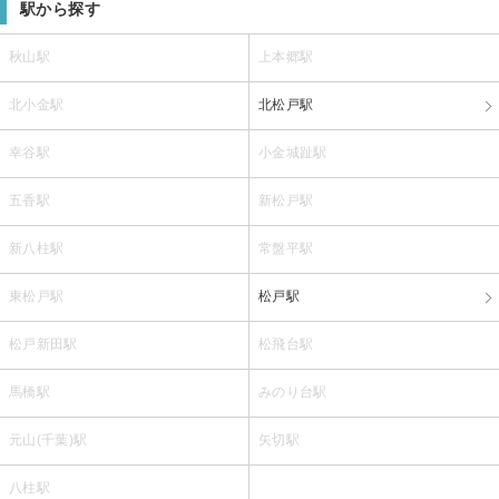
駅から探す
秋山駅
上本郷駅
北小金駅
北松戸駅
幸谷駅
小金城趾駅
五香駅
新松戸駅
新八柱駅
常盤平駅
東松戸駅
松戸駅
松戸新田駅
松飛台駅
馬橋駅
みのり台駅
元山(千葉)駅
矢切駅
八柱駅