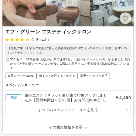
エフ・グリーン エステティックサロン
4.8
(11件)
【北松戸東口】駅前の気軽に通える美容院感覚の50才代〜のサロン♬気負いせずいつ
ものアナタでいらしてネ
アクセス：JR常磐線 北松戸駅 東口徒歩0分。北松戸駅ロータリー内。駅を背にして向
かって左側の青とベージュのビル。1階にお花屋さんと千葉銀行ATMの3階にございま
す。
楽天スーパーDEAL
ポイントが貯まる・使える
楽天ペイアプリ対応
スペシャルメニュー
歯のエステ！キラッと白い歯で印象アップしませ
￥4,400
初回
んか【照射時間は８分×3回】お時間は約30分《女
性限定》
すべてのスペシャルメニューを見る
その他の情報を表示