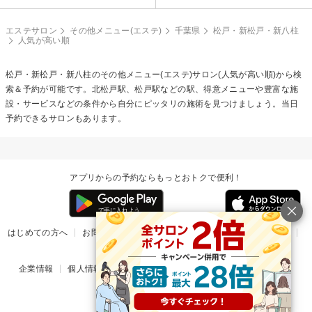
エステサロン
その他メニュー(エステ)
千葉県
松戸・新松戸・新八柱
人気が高い順
松戸・新松戸・新八柱の
その他メニュー(エステ)
サロン(人気が高い順)から検
索＆予約が可能です。北松戸駅、松戸駅などの駅、得意メニューや豊富な施
設・サービスなどの条件から自分にピッタリの施術を見つけましょう。当日
予約できるサロンもあります。
アプリからの予約ならもっとおトクで便利！
はじめての方へ
お問い合わせ
ヘルプ
リリース情報
利用規約
掲載ご希望のサロン様
企業情報
個人情報保護方針
楽天のサービス一覧
アプリ一覧
© Rakuten Group, Inc.