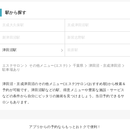
駅から探す
京成大久保駅
京成津田沼駅
新津田沼駅
新習志野駅
津田沼駅
前原駅
エステサロン
その他メニュー(エステ)
千葉県
津田沼・京成津田沼
駐車場あり
津田沼・京成津田沼の
その他メニュー(エステ)
サロン(おすすめ順)から検索＆
予約が可能です。津田沼駅などの駅、得意メニューや豊富な施設・サービス
などの条件から自分にピッタリの施術を見つけましょう。当日予約できるサ
ロンもあります。
アプリからの予約ならもっとおトクで便利！