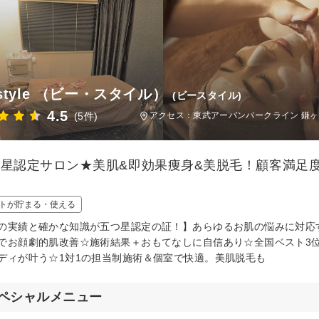
style （ビー・スタイル）
(ビースタイル)
4.5
(5件)
アクセス：東武アーバンパークライン 鎌ヶ谷
つ星認定サロン★美肌&即効果痩身&美脱毛！顧客満足
トが貯まる・使える
の実績と確かな知識が五つ星認定の証！】あらゆるお肌の悩みに対応
でお顔劇的肌改善☆施術結果＋おもてなしに自信あり☆全国ベスト3位
ディが叶う☆1対1の担当制施術＆個室で快適。美肌脱毛も
ペシャルメニュー