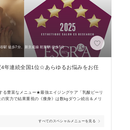
駅 徒歩7分、新京成線 初富駅 徒歩5分
度4年連続全国1位☆あらゆるお悩みをお任
する豊富なメニュー★最強エイジングケア「乳酸ピーリ
の実力で結果重視の《痩身》は数kgダウン続出＆メリ
すべてのスペシャルメニューを見る