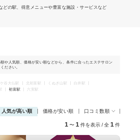
駅などの駅、得意メニューや豊富な施設・サービスなど
め順や人気順、価格が安い順などから、条件に合ったエステサロン
しください。
ケ谷大仏駅
北初富駅
くぬぎ山駅
白井駅
駅
初富駅
六実駅
人気が高い順
価格が安い順
口コミ数順
1
1
1
〜
件を表示 / 全
件