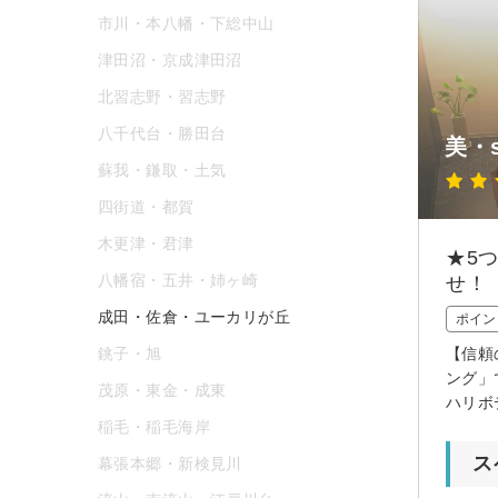
市川・本八幡・下総中山
津田沼・京成津田沼
北習志野・習志野
八千代台・勝田台
美・
蘇我・鎌取・土気
四街道・都賀
木更津・君津
★5
八幡宿・五井・姉ヶ崎
せ！
成田・佐倉・ユーカリが丘
ポイン
銚子・旭
【信頼
ング」
茂原・東金・成東
ハリボ
稲毛・稲毛海岸
ス
幕張本郷・新検見川