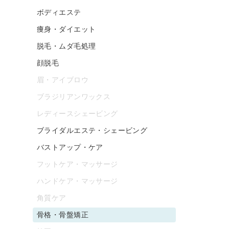
ボディエステ
痩身・ダイエット
脱毛・ムダ毛処理
顔脱毛
眉・アイブロウ
ブラジリアンワックス
レディースシェービング
ブライダルエステ・シェービング
バストアップ・ケア
フットケア・マッサージ
ハンドケア・マッサージ
角質ケア
骨格・骨盤矯正