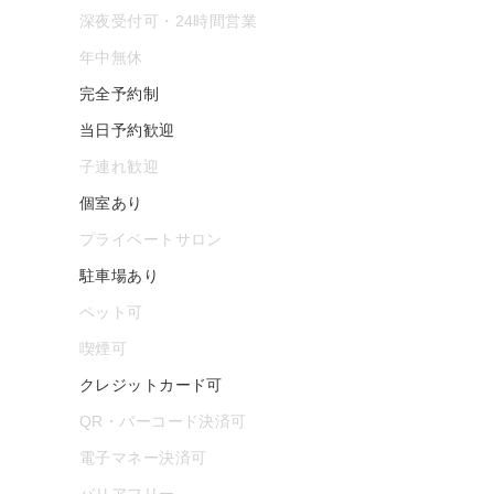
深夜受付可・24時間営業
年中無休
完全予約制
当日予約歓迎
子連れ歓迎
個室あり
プライベートサロン
駐車場あり
ペット可
喫煙可
クレジットカード可
QR・バーコード決済可
電子マネー決済可
バリアフリー