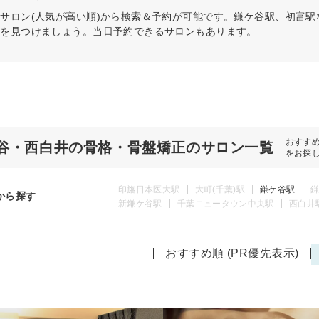
正
サロン(人気が高い順)から検索＆予約が可能です。鎌ケ谷駅、初富
術を見つけましょう。当日予約できるサロンもあります。
おすす
谷・西白井の骨格・骨盤矯正のサロン一覧
をお探
印旛日本医大駅
大町(千葉)駅
鎌ケ谷駅
鎌
から探す
新鎌ケ谷駅
千葉ニュータウン中央駅
西白井
おすすめ順 (PR優先表示)